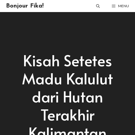
Skip
Bonjour Fika!
MENU
to
content
Kisah Setetes
Madu Kalulut
dari Hutan
Terakhir
Kalimantan