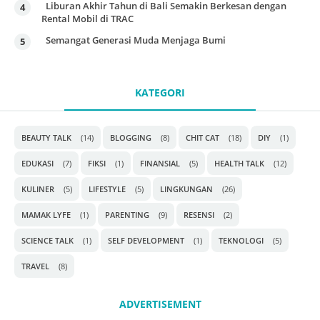
Liburan Akhir Tahun di Bali Semakin Berkesan dengan
Rental Mobil di TRAC
Semangat Generasi Muda Menjaga Bumi
KATEGORI
BEAUTY TALK
(14)
BLOGGING
(8)
CHIT CAT
(18)
DIY
(1)
EDUKASI
(7)
FIKSI
(1)
FINANSIAL
(5)
HEALTH TALK
(12)
KULINER
(5)
LIFESTYLE
(5)
LINGKUNGAN
(26)
MAMAK LYFE
(1)
PARENTING
(9)
RESENSI
(2)
SCIENCE TALK
(1)
SELF DEVELOPMENT
(1)
TEKNOLOGI
(5)
TRAVEL
(8)
ADVERTISEMENT