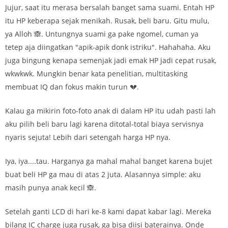
Jujur, saat itu merasa bersalah banget sama suami. Entah HP
itu HP keberapa sejak menikah. Rusak, beli baru. Gitu mulu,
ya Alloh 🙈. Untungnya suami ga pake ngomel, cuman ya
tetep aja diingatkan "apik-apik donk istriku". Hahahaha. Aku
juga bingung kenapa semenjak jadi emak HP jadi cepat rusak,
wkwkwk. Mungkin benar kata penelitian, multitasking
membuat IQ dan fokus makin turun 💔.
Kalau ga mikirin foto-foto anak di dalam HP itu udah pasti lah
aku pilih beli baru lagi karena ditotal-total biaya servisnya
nyaris sejuta! Lebih dari setengah harga HP nya.
Iya, iya....tau. Harganya ga mahal mahal banget karena bujet
buat beli HP ga mau di atas 2 juta. Alasannya simple: aku
masih punya anak kecil 🙈.
Setelah ganti LCD di hari ke-8 kami dapat kabar lagi. Mereka
bilang IC charge juga rusak, ga bisa diisi baterainya. Onde