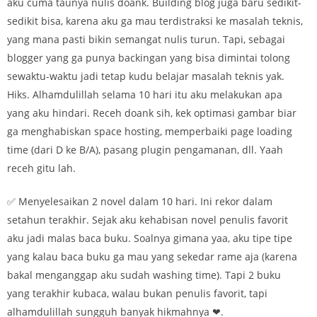
aku cuma taunya nulis doank. Building blog juga baru sedikit-
sedikit bisa, karena aku ga mau terdistraksi ke masalah teknis,
yang mana pasti bikin semangat nulis turun. Tapi, sebagai
blogger yang ga punya backingan yang bisa dimintai tolong
sewaktu-waktu jadi tetap kudu belajar masalah teknis yak.
Hiks. Alhamdulillah selama 10 hari itu aku melakukan apa
yang aku hindari. Receh doank sih, kek optimasi gambar biar
ga menghabiskan space hosting, memperbaiki page loading
time (dari D ke B/A), pasang plugin pengamanan, dll. Yaah
receh gitu lah.
✅ Menyelesaikan 2 novel dalam 10 hari. Ini rekor dalam
setahun terakhir. Sejak aku kehabisan novel penulis favorit
aku jadi malas baca buku. Soalnya gimana yaa, aku tipe tipe
yang kalau baca buku ga mau yang sekedar rame aja (karena
bakal menganggap aku sudah washing time). Tapi 2 buku
yang terakhir kubaca, walau bukan penulis favorit, tapi
alhamdulillah sungguh banyak hikmahnya ❤.