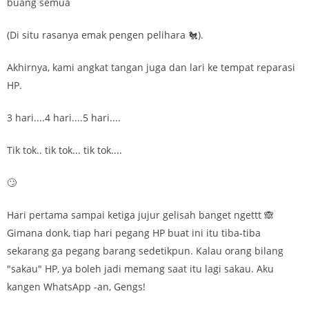
buang semua
(Di situ rasanya emak pengen pelihara 🐔).
Akhirnya, kami angkat tangan juga dan lari ke tempat reparasi
HP.
3 hari....4 hari....5 hari....
Tik tok.. tik tok... tik tok....
🙄
Hari pertama sampai ketiga jujur gelisah banget ngettt 🙈
Gimana donk, tiap hari pegang HP buat ini itu tiba-tiba
sekarang ga pegang barang sedetikpun. Kalau orang bilang
"sakau" HP, ya boleh jadi memang saat itu lagi sakau. Aku
kangen WhatsApp -an, Gengs!