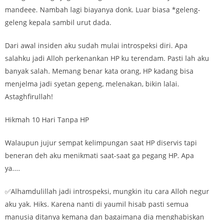
mandeee. Nambah lagi biayanya donk. Luar biasa *geleng-
geleng kepala sambil urut dada.
Dari awal insiden aku sudah mulai introspeksi diri. Apa
salahku jadi Alloh perkenankan HP ku terendam. Pasti lah aku
banyak salah. Memang benar kata orang, HP kadang bisa
menjelma jadi syetan gepeng, melenakan, bikin lalai.
Astaghfirullah!
Hikmah 10 Hari Tanpa HP
Walaupun jujur sempat kelimpungan saat HP diservis tapi
beneran deh aku menikmati saat-saat ga pegang HP. Apa
ya....
✅Alhamdulillah jadi introspeksi, mungkin itu cara Alloh negur
aku yak. Hiks. Karena nanti di yaumil hisab pasti semua
manusia ditanya kemana dan bagaimana dia menghabiskan