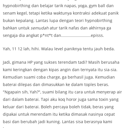
hypnobirthing dan belajar tarik napas, yoga, gym ball dan
senam kegel, tetapi ketika waktunya kontraksi adekuat panik
bukan kepalang. Lantas lupa dengan teori hypnobirthing
bahkan untuk
semudah
atur tarik nafas dan akhirnya ga
sengaja dia angkat p*nt*t dan..........................episss.
Yah, 11 12 lah, hihi. Walau level paniknya tentu jauh beda.
Jadi, gimana HP yang sukses terendam tadi? Masih berusaha
kami keringkan dengan kipas angin dan ternyata itu sia-sia.
Kemudian suami coba charge, ga berhasil juga. Kemudian
baterai dilepas dan dimasukkan ke dalam toples beras.
"Ngapain sih, Yah?", suami bilang itu cara untuk menyerap air
dari dalam baterai. Tapi aku koq horor juga sama toxin yang
keluar dari baterai. Boleh percaya boleh tidak, beras yang
dipakai untuk merendam itu ketika dimasak nasinya cepat
basi dan berubah jadi kuning. Lantas sisa berasnya kami