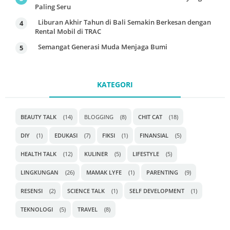
Paling Seru
Liburan Akhir Tahun di Bali Semakin Berkesan dengan
Rental Mobil di TRAC
Semangat Generasi Muda Menjaga Bumi
KATEGORI
BEAUTY TALK
(14)
BLOGGING
(8)
CHIT CAT
(18)
DIY
(1)
EDUKASI
(7)
FIKSI
(1)
FINANSIAL
(5)
HEALTH TALK
(12)
KULINER
(5)
LIFESTYLE
(5)
LINGKUNGAN
(26)
MAMAK LYFE
(1)
PARENTING
(9)
RESENSI
(2)
SCIENCE TALK
(1)
SELF DEVELOPMENT
(1)
TEKNOLOGI
(5)
TRAVEL
(8)