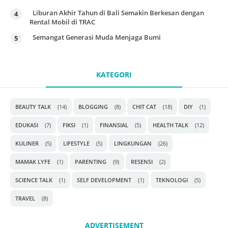
Liburan Akhir Tahun di Bali Semakin Berkesan dengan
Rental Mobil di TRAC
Semangat Generasi Muda Menjaga Bumi
KATEGORI
BEAUTY TALK
(14)
BLOGGING
(8)
CHIT CAT
(18)
DIY
(1)
EDUKASI
(7)
FIKSI
(1)
FINANSIAL
(5)
HEALTH TALK
(12)
KULINER
(5)
LIFESTYLE
(5)
LINGKUNGAN
(26)
MAMAK LYFE
(1)
PARENTING
(9)
RESENSI
(2)
SCIENCE TALK
(1)
SELF DEVELOPMENT
(1)
TEKNOLOGI
(5)
TRAVEL
(8)
ADVERTISEMENT