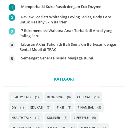
Memperbaiki Kuku Rusak dengan Eco Enzyme
Review Scarlett Whitening Loving Series, Body Care
untuk Healthy Skin Barrier
7 Rekomendasi Wahana Anak Terbaik di Ancol yang
Paling Seru
Liburan Akhir Tahun di Bali Semakin Berkesan dengan
Rental Mobil di TRAC
Semangat Generasi Muda Menjaga Bumi
KATEGORI
BEAUTY TALK
(14)
BLOGGING
(8)
CHIT CAT
(18)
DIY
(1)
EDUKASI
(7)
FIKSI
(1)
FINANSIAL
(5)
HEALTH TALK
(12)
KULINER
(5)
LIFESTYLE
(5)
LINGKUNGAN
(26)
MAMAK LYFE
(1)
PARENTING
(9)