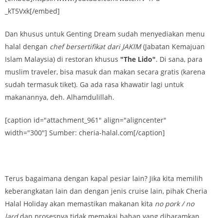
_kT5Vxk[/embed]
Dan khusus untuk Genting Dream sudah menyediakan menu
halal dengan
chef bersertifikat dari JAKIM
(Jabatan Kemajuan
Islam Malaysia) di restoran khusus
"The Lido"
. Di sana, para
muslim traveler, bisa masuk dan makan secara gratis (karena
sudah termasuk tiket). Ga ada rasa khawatir lagi untuk
makanannya, deh. Alhamdulillah.
[caption id="attachment_961" align="aligncenter"
width="300"] Sumber: cheria-halal.com[/caption]
Terus bagaimana dengan kapal pesiar lain? Jika kita memilih
keberangkatan lain dan dengan jenis cruise lain, pihak Cheria
Halal Holiday akan memastikan makanan kita
no pork / no
lard
dan prosesnya tidak memakai bahan yang diharamkan.