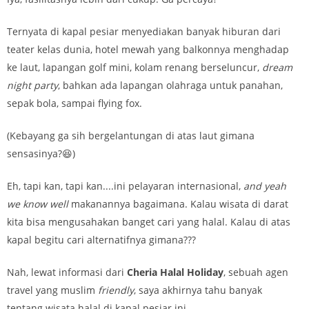
Ternyata di kapal pesiar menyediakan banyak hiburan dari
teater kelas dunia, hotel mewah yang balkonnya menghadap
ke laut, lapangan golf mini, kolam renang berseluncur,
dream
night party
, bahkan ada lapangan olahraga untuk panahan,
sepak bola, sampai flying fox.
(Kebayang ga sih bergelantungan di atas laut gimana
sensasinya?😆)
Eh, tapi kan, tapi kan....ini pelayaran internasional,
and yeah
we know well
makanannya bagaimana. Kalau wisata di darat
kita bisa mengusahakan banget cari yang halal. Kalau di atas
kapal begitu cari alternatifnya gimana???
Nah, lewat informasi dari
Cheria Halal Holiday
, sebuah agen
travel yang muslim
friendly
, saya akhirnya tahu banyak
tentang wisata halal di kapal pesiar ini.