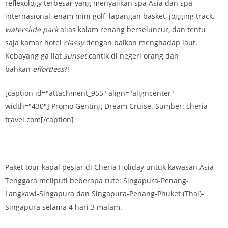
reflexology terbesar yang menyajikan spa Asia dan spa
internasional, enam mini golf, lapangan basket, jogging track,
waterslide park
alias kolam renang berseluncur, dan tentu
saja kamar hotel
classy
dengan balkon menghadap laut.
Kebayang ga liat
sunset
cantik di negeri orang dan
bahkan
effortless
?!
[caption id="attachment_955" align="aligncenter"
width="430"] Promo Genting Dream Cruise. Sumber: cheria-
travel.com[/caption]
Paket tour kapal pesiar di Cheria Holiday untuk kawasan Asia
Tenggara meliputi beberapa rute: Singapura-Penang-
Langkawi-Singapura dan Singapura-Penang-Phuket (Thai)-
Singapura selama 4 hari 3 malam.