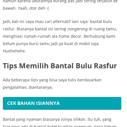
namun karena ukurannya kurang pas jadi sering terjatuh ke
bawah. Yaah, otor deh :(
Jadi, kali ini saya mau cari alternatif lain saja: bantal bulu
rasfur. Biasanya bantal ini sering
nongkrong
di ruang tamu,
menghiasi rumah-rumah ala home decor. Berhubung kami
belum punya kursi tamu jadi ya buat di mobil saja.
Huehehehe.
Tips Memilih Bantal Bulu Rasfur
Ada beberapa tips yang bisa saya tulis berdasarkan
pengalaman, diantaranya;
CEK BAHAN ISIANNYA
Bantal yang nyaman biasanya isinya silikon. Itu tuh, yang
biasanya ada di bantal hotel kualitas premium. Yang belum