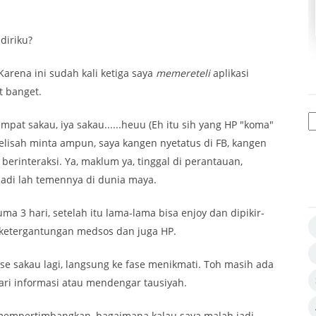
diriku?
Karena ini sudah kali ketiga saya
memereteli
aplikasi
t banget.
pat sakau, iya sakau......heuu (Eh itu sih yang HP "koma"
 gelisah minta ampun, saya kangen nyetatus di FB, kangen
erinteraksi. Ya, maklum ya, tinggal di perantauan,
 jadi lah temennya di dunia maya.
uma 3 hari, setelah itu lama-lama bisa enjoy dan dipikir-
a ketergantungan medsos dan juga HP.
fase sakau lagi, langsung ke fase menikmati. Toh masih ada
ari informasi atau mendengar tausiyah.
k mempertimbangkan, bagaimana kalau saya malah jadi