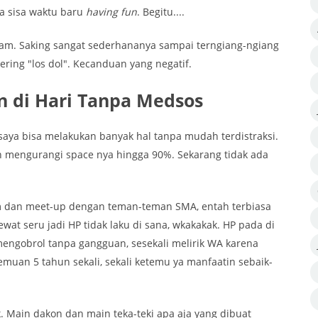
da sisa waktu baru
having fun
. Begitu....
lam. Saking sangat sederhananya sampai terngiang-ngiang
ring "los dol". Kecanduan yang negatif.
n di Hari Tanpa Medsos
 saya bisa melakukan banyak hal tanpa mudah terdistraksi.
n mengurangi space nya hingga 90%. Sekarang tidak ada
m dan meet-up dengan teman-teman SMA, entah terbiasa
t seru jadi HP tidak laku di sana, wkakakak. HP pada di
mengobrol tanpa gangguan, sesekali melirik WA karena
muan 5 tahun sekali, sekali ketemu ya manfaatin sebaik-
k. Main dakon dan main teka-teki apa aja yang dibuat