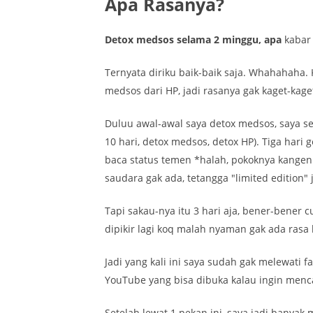
Apa Rasanya?
Detox medsos selama 2 minggu, apa
kabar 
Ternyata diriku baik-baik saja. Whahahaha. 
medsos dari HP, jadi rasanya gak kaget-kage
Duluu awal-awal saya detox medsos, saya sem
10 hari, detox medsos, detox HP). Tiga hari
baca status temen *halah, pokoknya kangen b
saudara gak ada, tetangga "limited edition"
Tapi sakau-nya itu 3 hari aja, bener-bener c
dipikir lagi koq malah nyaman gak ada ras
Jadi yang kali ini saya sudah gak melewati 
YouTube yang bisa dibuka kalau ingin menc
Setelah lewat 1 pekan ini, saya jadi banya