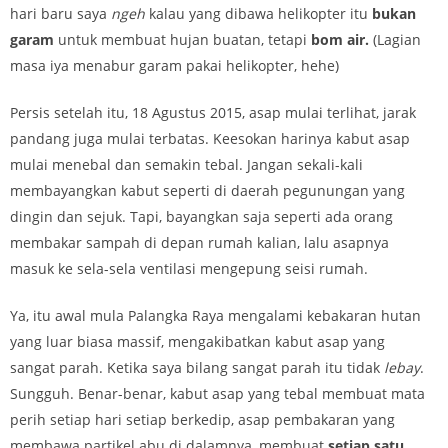
hari baru saya
ngeh
kalau yang dibawa helikopter itu
bukan
garam
untuk membuat hujan buatan, tetapi
bom air.
(Lagian
masa iya menabur garam pakai helikopter, hehe)
Persis setelah itu, 18 Agustus 2015, asap mulai terlihat, jarak
pandang juga mulai terbatas. Keesokan harinya kabut asap
mulai menebal dan semakin tebal. Jangan sekali-kali
membayangkan kabut seperti di daerah pegunungan yang
dingin dan sejuk. Tapi, bayangkan saja seperti ada orang
membakar sampah di depan rumah kalian, lalu asapnya
masuk ke sela-sela ventilasi mengepung seisi rumah.
Ya, itu awal mula Palangka Raya mengalami kebakaran hutan
yang luar biasa massif, mengakibatkan kabut asap yang
sangat parah. Ketika saya bilang sangat parah itu tidak
lebay
.
Sungguh. Benar-benar, kabut asap yang tebal membuat mata
perih setiap hari setiap berkedip, asap pembakaran yang
membawa partikel abu di dalamnya, membuat
setiap satu