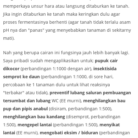
memperkaya unsur hara atau langsung ditaburkan ke tanah.
Jika ingin ditaburkan ke tanah maka keringkan dulu agar
proses fermentasinya berhenti (agar tanah tidak terlalu asam
pH nya dan "panas" yang menyebabkan tanaman di sekitarny
mati).
Nah yang berupa cairan ini fungsinya jauh lebih banyak lagi.
Saya pribadi sudah mengaplikasikan untuk;
pupuk cair
dikocor
(perbandingan 1:1000 dengan air),
insektisida
semprot ke daun
(perbandingan 1:1000, di sore hari,
percobaan ke 1 tanaman dulu untuk lihat reaksinya
"terbakar" atau tidak),
preventif lubang saluran pembuangan
tersumbat dan lubang
WC (EE murni),
menghilangkan bau
pup dan pipis anabul
(disiram, perbandingan 1:500),
menghilangkan bau kandang
(disemprot, perbandingan
1:500),
mengepel lantai
(perbandingan 1:500),
menyikat
lantai
(EE murni),
mengobati eksim / biduran
(perbandingan