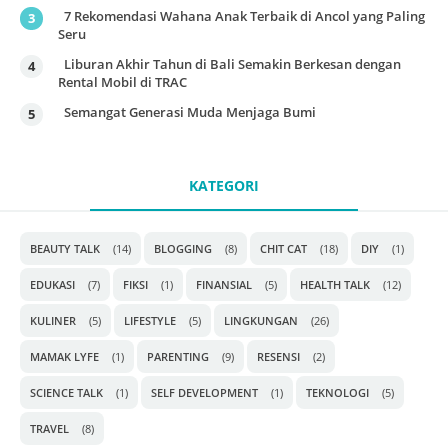
7 Rekomendasi Wahana Anak Terbaik di Ancol yang Paling
Seru
Liburan Akhir Tahun di Bali Semakin Berkesan dengan
Rental Mobil di TRAC
Semangat Generasi Muda Menjaga Bumi
KATEGORI
BEAUTY TALK
(14)
BLOGGING
(8)
CHIT CAT
(18)
DIY
(1)
EDUKASI
(7)
FIKSI
(1)
FINANSIAL
(5)
HEALTH TALK
(12)
KULINER
(5)
LIFESTYLE
(5)
LINGKUNGAN
(26)
MAMAK LYFE
(1)
PARENTING
(9)
RESENSI
(2)
SCIENCE TALK
(1)
SELF DEVELOPMENT
(1)
TEKNOLOGI
(5)
TRAVEL
(8)