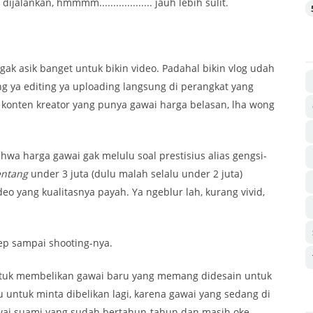
dijalankan, hmmmm................... jauh lebih sulit.
gak asik banget untuk bikin video. Padahal bikin vlog udah
ng ya editing ya uploading langsung di perangkat yang
 konten kreator yang punya gawai harga belasan, lha wong
ahwa harga gawai gak melulu soal prestisius alias gengsi-
entang
under 3 juta (dulu malah selalu under 2 juta)
o yang kualitasnya payah. Ya ngeblur lah, kurang vivid,
p sampai shooting-nya.
tuk membelikan gawai baru yang memang didesain untuk
 untuk minta dibelikan lagi, karena gawai yang sedang di
awai suami yang sudah bertahun-tahun dan masih oke