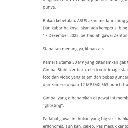
punya.
Bukan kebetulan, ASUS akan me-launching g
Dan kabar baiknya, akan ada kompetisi blo
17 Desember 2022, berhadiah gawai Zenfone 
Siapa tau menang ya, khaan >.<
Kamera utama 50 MP yang ditanamkan gak t
Gimbal Stabilizer baru, electronic image stab
foto dan video yang tajam dan bebas gunca
dan kamera depan 12 MP IMX 663 punch-hole 
Gimbal yang dibenamkan di gawai ini membua
"ghosting".
Padahal gawai ini bukan yang big size, ba
ergonomis. Tuh kan, cakep. Pas masuk kanton