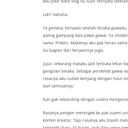
Aku pikir bikin vlog itu sulit, ternyata setelah 
Loh? Hahaha.
Ya gimana, ternyata setelah dicoba gawaiku 
paling gampang kalo pakai gawai. Ya shooti
sama. Praktis. Makanya aku gak heran sama
itu bagian dari kerjaannya juga.
Jujur, sekarang mataku jadi terbuka lebar b
gengsian belaka. Sebagai penikmat gawai
k
rasanya aku sudah kenyang dengan hasil vide
dan semisalnya.
Kan gak sebanding dengan usaha mengonse
Rasanya pengen merengek ke pak suami un
konten kreator. Tapi rasanya aku masih malu
tanganku baru 15 bulan, jauh dari umur g