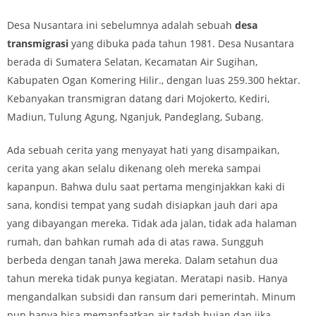
Desa Nusantara ini sebelumnya adalah sebuah
desa
transmigrasi
yang dibuka pada tahun 1981. Desa Nusantara
berada di Sumatera Selatan, Kecamatan Air Sugihan,
Kabupaten Ogan Komering Hilir., dengan luas 259.300 hektar.
Kebanyakan transmigran datang dari Mojokerto, Kediri,
Madiun, Tulung Agung, Nganjuk, Pandeglang, Subang.
Ada sebuah cerita yang menyayat hati yang disampaikan,
cerita yang akan selalu dikenang oleh mereka sampai
kapanpun. Bahwa dulu saat pertama menginjakkan kaki di
sana, kondisi tempat yang sudah disiapkan jauh dari apa
yang dibayangan mereka. Tidak ada jalan, tidak ada halaman
rumah, dan bahkan rumah ada di atas rawa. Sungguh
berbeda dengan tanah Jawa mereka. Dalam setahun dua
tahun mereka tidak punya kegiatan. Meratapi nasib. Hanya
mengandalkan subsidi dan ransum dari pemerintah. Minum
pun hanya bisa memanfaatkan air tadah hujan dan jika