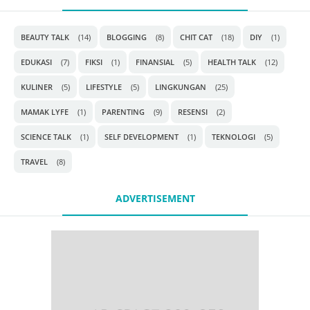
BEAUTY TALK
(14)
BLOGGING
(8)
CHIT CAT
(18)
DIY
(1)
EDUKASI
(7)
FIKSI
(1)
FINANSIAL
(5)
HEALTH TALK
(12)
KULINER
(5)
LIFESTYLE
(5)
LINGKUNGAN
(25)
MAMAK LYFE
(1)
PARENTING
(9)
RESENSI
(2)
SCIENCE TALK
(1)
SELF DEVELOPMENT
(1)
TEKNOLOGI
(5)
TRAVEL
(8)
ADVERTISEMENT