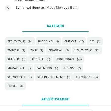
Semangat Generasi Muda Menjaga Bumi
KATEGORI
BEAUTY TALK
(14)
BLOGGING
(8)
CHIT CAT
(18)
DIY
(1)
EDUKASI
(7)
FIKSI
(1)
FINANSIAL
(5)
HEALTH TALK
(12)
KULINER
(5)
LIFESTYLE
(5)
LINGKUNGAN
(26)
MAMAK LYFE
(1)
PARENTING
(9)
RESENSI
(2)
SCIENCE TALK
(1)
SELF DEVELOPMENT
(1)
TEKNOLOGI
(5)
TRAVEL
(8)
ADVERTISEMENT