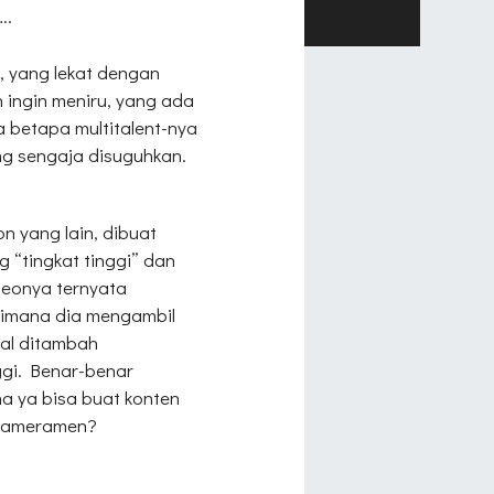
..
k, yang lekat dengan
h ingin meniru, yang ada
a betapa multitalent-nya
g sengaja disuguhkan.
n yang lain, dibuat
 “tingkat tinggi” dan
deonya ternyata
aimana dia
mengambil
al ditambah
ggi. Benar-benar
a ya bisa
buat konten
 kameramen?