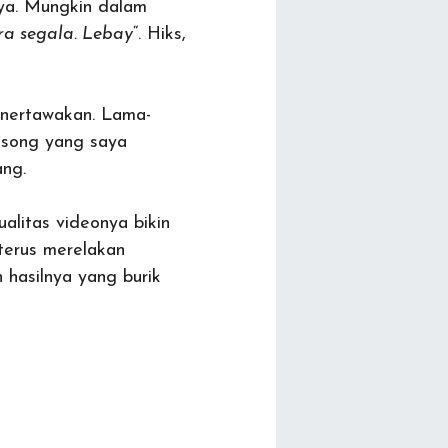
aya. Mungkin dalam
ra segala. Lebay
“. Hiks,
nertawakan. Lama-
kosong yang saya
ang.
alitas videonya bikin
 terus merelakan
hasilnya yang burik