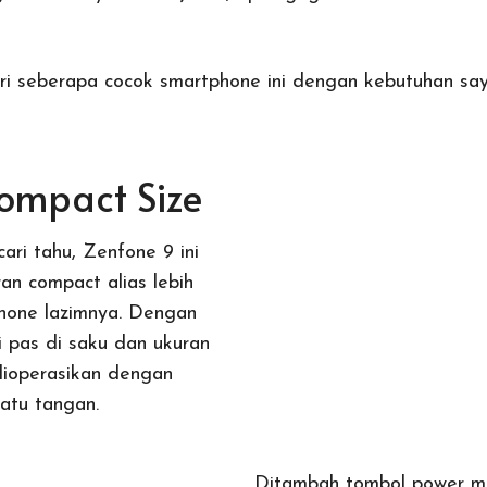
suri seberapa cocok smartphone ini dengan kebutuhan sa
Compact Size
ari tahu, Zenfone 9 ini
an compact alias lebih
hone lazimnya.
Dengan
ni pas di saku dan ukuran
dioperasikan dengan
atu tangan.
Ditambah tombol power mu