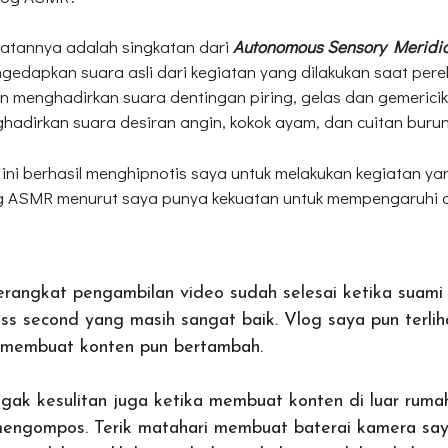
gkatannya adalah singkatan dari
Autonomous Sensory Meridi
edapkan suara asli dari kegiatan yang dilakukan saat per
n menghadirkan suara dentingan piring, gelas dan gemericik
hadirkan suara desiran angin, kokok ayam, dan cuitan buru
ni berhasil menghipnotis saya untuk melakukan kegiatan yang
og ASMR menurut saya punya kekuatan untuk mempengaruhi 
rangkat pengambilan video sudah selesai ketika suami
ss second yang masih sangat baik. Vlog saya pun terliha
membuat konten pun bertambah.
agak kesulitan juga ketika membuat konten di luar ruma
engompos. Terik matahari membuat baterai kamera say