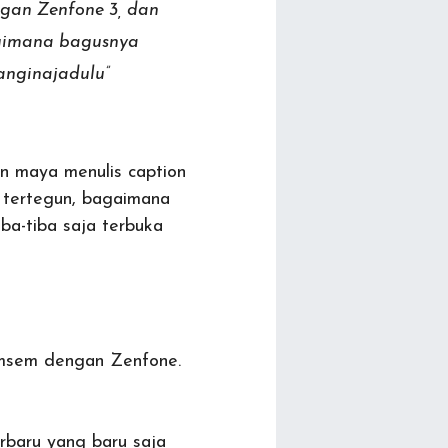
gan Zenfone 3, dan
gimana bagusnya
anginajadulu”
n maya menulis caption
n tertegun, bagaimana
iba-tiba saja terbuka
emsem dengan Zenfone.
rbaru yang baru saja