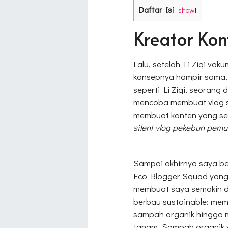
Daftar Isi
[
show
]
Kreator Kon
Lalu, setelah Li Ziqi va
konsepnya hampir sama, 
seperti Li Ziqi, seorang 
mencoba membuat vlog se
membuat konten yang ser
silent vlog pekebun pemu
Sampai akhirnya saya b
Eco Blogger Squad yang 
membuat saya semakin d
berbau sustainable: me
sampah organik hingga 
tanam. Sampah organik y