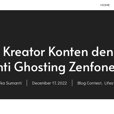
HOME
i Kreator Konten den
ti Ghosting Zenfon
fika Sumanti
December 17, 2022
Blog Contest
,
Lifes