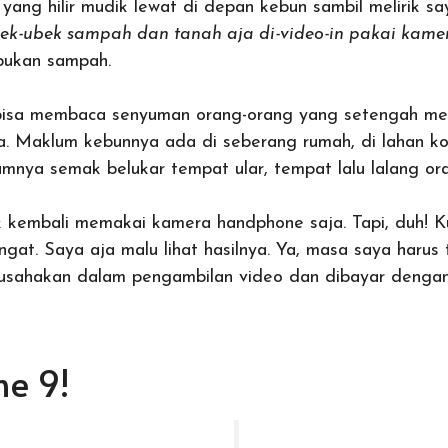
 yang hilir mudik lewat di depan kebun sambil melirik s
ek-ubek sampah dan tanah aja di-video-in pakai kame
bukan sampah.
 bisa membaca senyuman orang-orang yang setengah me
aya. Maklum kebunnya ada di seberang rumah, di lahan 
mnya semak belukar tempat ular, tempat lalu lalang or
k kembali memakai kamera handphone saja. Tapi, duh! Ku
gat. Saya aja malu lihat hasilnya. Ya, masa saya harus
iusahakan dalam pengambilan video dan dibayar dengan 
ne 9!