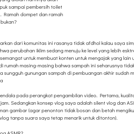
puk sampai pembersih toilet
tis. Ramah dompet dan ramah
i bukan?
rkan dari komunitas ini rasanya tidak afdhol kalau saya simpa
hwa perubahan iklim sedang menuju ke level yang lebih eskt
 semangat untuk membuat konten untuk mengajak yang lain
i rumah masing-masing bahwa sampah ini seharusnya tidak 
rena sungguh gunungan sampah di pembuangan akhir sudah m
ya
endala pada perangkat pengambilan video. Pertama, kuali
 tajam. Sedangkan konsep vlog saya adalah silent vlog dan
an gambar (agar penonton tidak bosan dan betah mengikuti
vlog tanpa suara saya tetap menarik untuk ditonton).
 vlog ASMR?