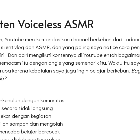
ten Voiceless ASMR
kum, Youtube merekemondasikan channel berkebun dari Indone
silent vlog dan ASMR, dan yang paling saya notice cara pe
diri. Dan dari mengikuti kontennya di Youtube entah bagaiman
macam itu dengan angle yang semenarik itu. Waktu itu say
upa karena kebetulan saya juga ingin belajar berkebun.
Bag
la?
erkenalan dengan komunitas
secara tidak langsung
ekat dengan kegiatan
milah sampah dan mengolah
mencoba belajar bercocok
ang diolah nantinya akan