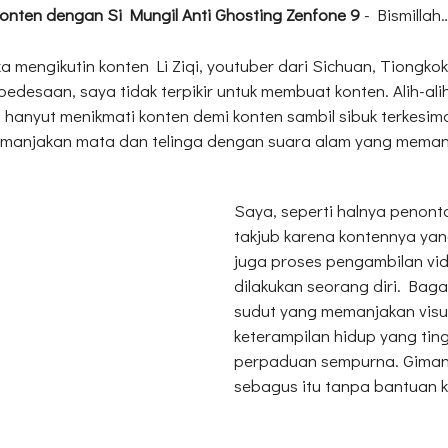
onten dengan Si Mungil Anti Ghosting Zenfone 9
- Bismillah…
ka mengikutin konten Li Ziqi, youtuber dari Sichuan, Tiongko
pedesaan, saya tidak terpikir untuk membuat konten. Alih-ali
n hanyut menikmati konten demi konten sambil sibuk terkesim
manjakan mata dan telinga dengan suara alam yang meman
Saya, seperti halnya penonto
takjub karena kontennya yang
juga proses pengambilan vi
dilakukan seorang diri. Bag
sudut yang memanjakan visu
keterampilan hidup yang tin
perpaduan sempurna. Giman
sebagus itu tanpa bantuan