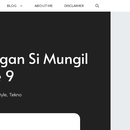
BLOG
ABOUT ME
DISCLAIMER
gan Si Mungil
e 9
tyle
,
Tekno