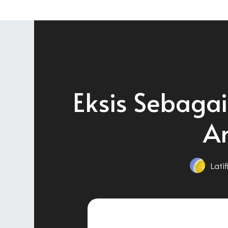
Eksis Sebaga
An
Lati