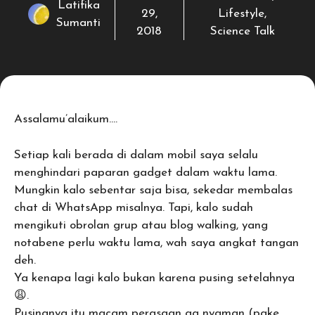
Latifika
29,
Lifestyle
,
Sumanti
2018
Science Talk
Assalamu’alaikum….
Setiap kali berada di dalam mobil saya selalu
menghindari paparan gadget dalam waktu lama.
Mungkin kalo sebentar saja bisa, sekedar membalas
chat di WhatsApp misalnya. Tapi, kalo sudah
mengikuti obrolan grup atau blog walking, yang
notabene perlu waktu lama, wah saya angkat tangan
deh.
Ya kenapa lagi kalo bukan karena pusing setelahnya
😩.
Pusingnya itu macam perasaan ga nyaman (pake