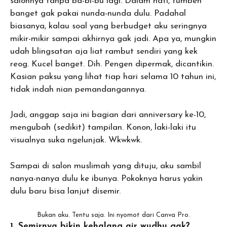
salonnya tanpa ba-bi-bu lagi. Dalam hati, tumben
banget gak pakai nunda-nunda dulu. Padahal
biasanya, kalau soal yang berbudget aku seringnya
mikir-mikir sampai akhirnya gak jadi. Apa ya, mungkin
udah blingsatan aja liat rambut sendiri yang kek
reog. Kucel banget. Dih. Pengen dipermak, dicantikin.
Kasian paksu yang lihat tiap hari selama 10 tahun ini,
tidak indah nian pemandangannya.
Jadi, anggap saja ini bagian dari anniversary ke-10,
mengubah (sedikit) tampilan. Konon, laki-laki itu
visualnya suka ngelunjak. Wkwkwk.
Sampai di salon muslimah yang dituju, aku sambil
nanya-nanya dulu ke ibunya. Pokoknya harus yakin
dulu baru bisa lanjut disemir.
Bukan aku. Tentu saja. Ini nyomot dari Canva Pro.
1. Semirnya bikin kehalang air wudhu gak?