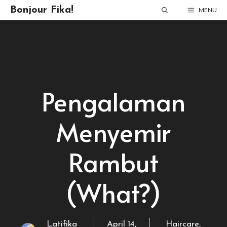
Skip
Bonjour Fika!
MENU
to
content
Pengalaman
Menyemir
Rambut
(What?)
Latifika
April 14,
Haircare
,