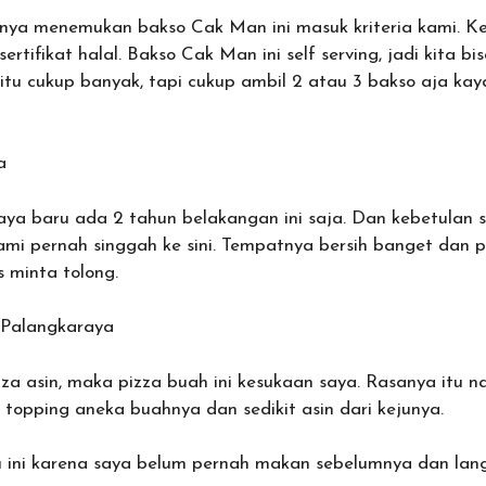
rnya menemukan bakso Cak Man ini masuk kriteria kami. 
tifikat halal. Bakso Cak Man ini self serving, jadi kita bi
 itu cukup banyak, tapi cukup ambil 2 atau 3 bakso aja ka
a
saya baru ada 2 tahun belakangan ini saja. Dan kebetulan 
ami pernah singgah ke sini. Tempatnya bersih banget dan
s minta tolong.
 Palangkaraya
za asin, maka pizza buah ini kesukaan saya. Rasanya itu n
i topping aneka buahnya dan sedikit asin dari kejunya.
u ini karena saya belum pernah makan sebelumnya dan lan