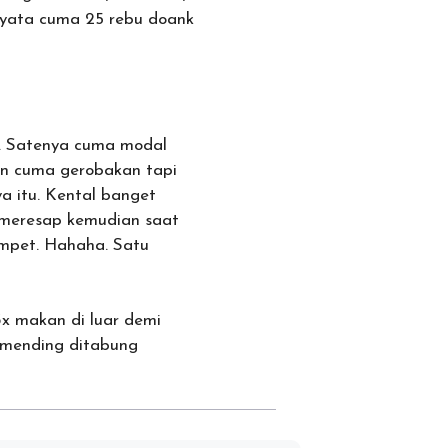
rnyata cuma 25 rebu doank
. Satenya cuma modal
n cuma gerobakan tapi
ya itu. Kental banget
 meresap kemudian saat
ompet. Hahaha. Satu
3x makan di luar demi
 mending ditabung