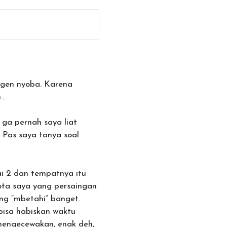
ngen nyoba. Karena
h…
 ga pernah saya liat
 Pas saya tanya soal
ai 2 dan tempatnya itu
kota saya yang persaingan
ng “mbetahi” banget.
bisa habiskan waktu
mengecewakan, enak deh,