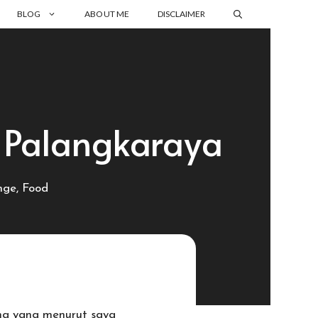
BLOG
ABOUT ME
DISCLAIMER
 Palangkaraya
nge
,
Food
ma yang menurut saya