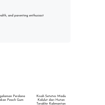
ealth, and parenting enthusiast
galaman Perdana
Kisah Setetes Madu
kan Peach Gum
Kalulut dari Hutan
Terakhir Kalimantan