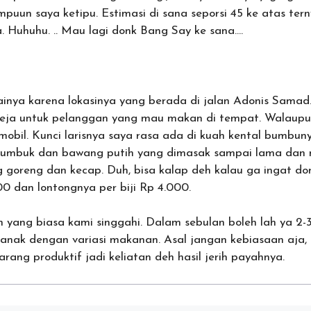
mpuun saya ketipu. Estimasi di sana seporsi 45 ke atas te
a. Huhuhu. .. Mau lagi donk Bang Say ke sana….
nya karena lokasinya yang berada di jalan Adonis Samad
eja untuk pelanggan yang mau makan di tempat. Walaupu
mobil. Kunci larisnya saya rasa ada di kuah kental bumbun
tumbuk dan bawang putih yang dimasak sampai lama dan
 goreng dan kecap. Duh, bisa kalap deh kalau ga ingat d
00 dan lontongnya per biji Rp 4.000.
n yang biasa kami singgahi. Dalam sebulan boleh lah ya 2-
anak dengan variasi makanan. Asal jangan kebiasaan aja,
rang produktif jadi keliatan deh hasil jerih payahnya.