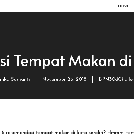
HOME
i Tempat Makan di
ifika Sumanti
November 26, 2018
BPN30dChalle
 5 rekomendasi tempat makan di kota sendiri? Hmmm, te