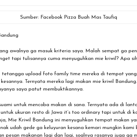
Sumber: Facebook Pizza Buah Mas Taufiq
 Bandung
 yang awalnya ga masuk kriteria saya. Malah sempat ga pe
get tapi tulisannya cuma menyuguhkan mie kriwil? Apa si
t tetangga upload foto family time mereka di tempat yang
kesannya. Ternyata mereka lagi makan mie kriwil Bandung.
ayanya saya patut membuktikannya.
suami untuk mencoba makan di sana. Ternyata ada di lant
tuk ukuran resto di Jawa it’s too ordinary tapi untuk di 
 aja, Mie Kriwil Bandung ini menyuguhkan tempat makan ya
nak udah gede ga keluyuran kesana kemari mungkin kami 
n pesan makanan lagi dan lagi, soalnya rasanya juga ga 