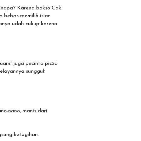
Kenapa? Karena bakso Cak
sa bebas memilih isian
yanya udah cukup karena
suami juga pecinta pizza
 pelayannya sungguh
ano-nano, manis dari
gsung ketagihan.