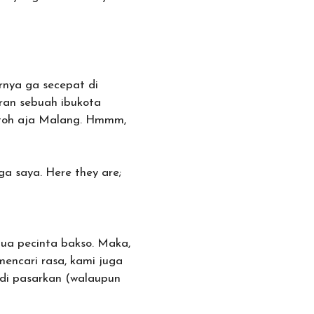
rnya ga secepat di
ran sebuah ibukota
ontoh aja Malang. Hmmm,
ga saya. Here they are;
ua pecinta bakso. Maka,
mencari rasa, kami juga
 di pasarkan (walaupun