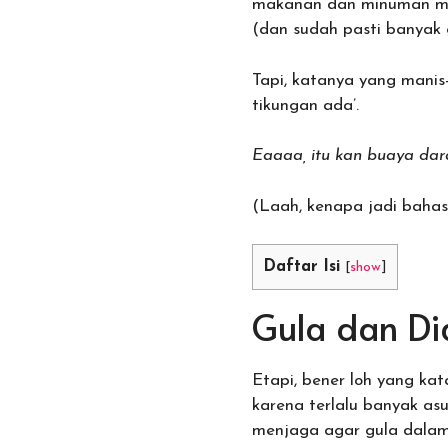
makanan dan minuman man
(dan sudah pasti banyak 
Tapi, katanya yang manis
tikungan ada’.
Eaaaa, itu kan buaya da
(Laah, kenapa jadi baha
Daftar Isi
[
show
]
Gula dan Di
Etapi, bener loh yang ka
karena terlalu banyak as
menjaga agar gula dalam