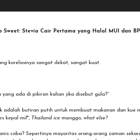
ip Sweet: Stevia Cair Pertama yang Halal MUI dan 
ng korelasinya sangat dekat, sangat kuat.
 yang ada di pikiran kalian jika disebut gula?”
ak adalah butiran putih untuk membuat makanan dan kue 
es kepal mil*,
Thailand ice manggo
,
what else?
manis coba? Sepertinya mayoritas orang-orang zaman seka