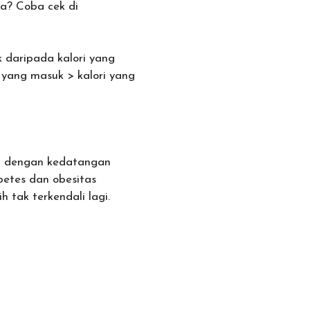
pa? Coba cek di
k daripada kalori yang
i yang masuk > kalori yang
rah dengan kedatangan
betes dan obesitas
tak terkendali lagi.