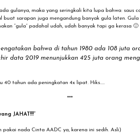
r ada gulanya, maka yang seringkali kita lupa bahwa: saus 
al buat sarapan juga mengandung banyak gula laten. Gula l
akan “gula” padahal udah, udah banyak tapi ga kerasa 🙁 
ngatakan bahwa di tahun 1980 ada 108 juta or
khir data 2019 menunjukkan 425 juta orang meng
 40 tahun ada peningkatan 4x lipat. Hiks…..
***
yang JAHAT!!!”
pakai nada Cinta AADC ya, karena ini sedih. Asli)