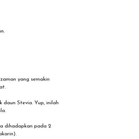
n.
ke zaman yang semakin
at.
daun Stevia. Yup, inilah
la.
nya dihadapkan pada 2
akarin).