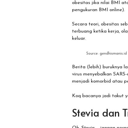
obesitas jika nilai BMI a
pengukuran BMI online).
Secara teori, obesitas s
terbuang ketika kerja, ol
keluar.
Source: gendhismanis.id
Berita (lebih) buruknya 
virus menyebalkan SARS-co
menjadi komorbid atau pe
Koq bacanya jadi takut y
Stevia dan 
Oh, Stevia….. jangan perna