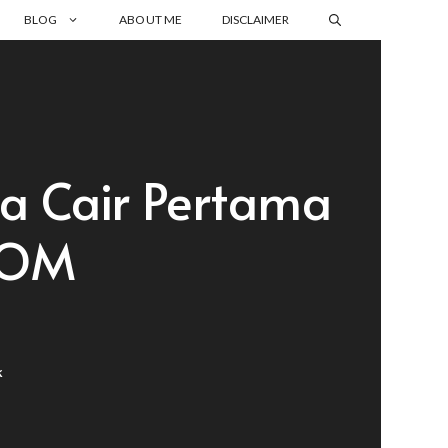
BLOG
ABOUT ME
DISCLAIMER
ia Cair Pertama
POM
k