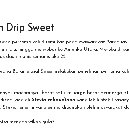
m Drip Sweet
 Stevia pertama kali ditemukan pada masyarakat Paraguay 
ahun lalu, hingga menyebar ke Amerika Utara. Mereka di 
ias daun manis
semanis aku
😊.
rang Botanis asal Swiss melakukan penelitian pertama kal
 banyak macamnya. Ibarat satu keluarga besar bermarga St
erkenal adalah
Stevia rebaudiana
yang lebih stabil rasan
a Stevia jenis ini yang sering digunakan oleh masyarakat da
 bisa menggantikan gula?