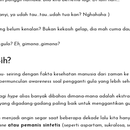
anyi, ya udah tau…tau…udah tua kan? Nghahaha )
ng belum kenalan? Bukan kekasih gelap, dia mah cuma dau
i gula? Eh, gimana…gimana?
ih?
tahu- seiring dengan fakta kesehatan manusia dari zaman 
 bermunculan
awareness
soal pengganti gula yang lebih seh
lagi
hype
alias banyak dibahas dimana-mana adalah ekstrak 
 yang digadang-gadang paling baik untuk menggantikan gu
 menjadi angin segar saat beberapa dekade lalu kita ha
ane
atau pemanis sintetis
(seperti aspartam, sukralosa, s