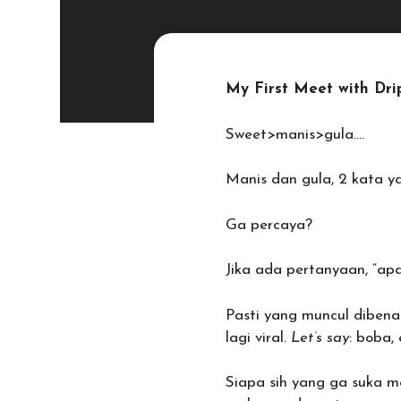
My First Meet with Dr
Sweet>manis>gula….
Manis dan gula, 2 kata ya
Ga percaya?
Jika ada pertanyaan, “apa
Pasti yang muncul diben
lagi viral.
Let’s say
: boba, 
Siapa sih yang ga suka 