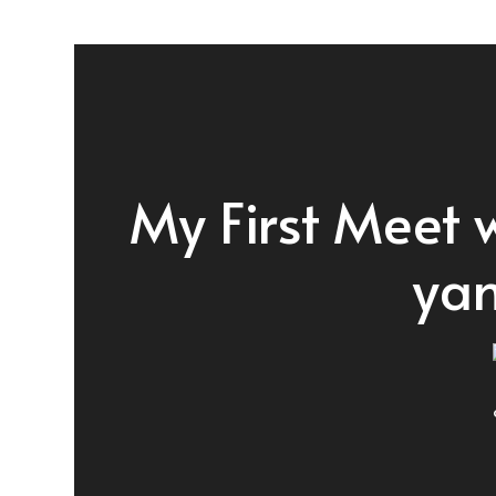
Skip
to
content
My First Meet 
ya