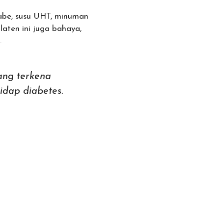
cabe, susu UHT, minuman
aten ini juga bahaya,
.
ang terkena
idap diabetes.