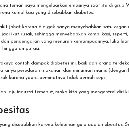
ana teman saya mengeluarkan emosinya saat itu di grup W
arena komplikasi yang disebabkan diabetes.
akit jahat karena dia gak hanya menyebabkan satu organ r
adi ikut rusak, sehingga menyebabkan komplikasi, seperti;
an dan pendengaran yang menurun kemampuannya, luka luar
r hingga amputasi.
aknya contoh dampak diabetes ini, baik dari orang terdeka
 nyatanya peredaran makanan dan minuman manis (dengan
ak karena yaah….peminatnya tidak pernah sepi.
an laju industri tersebut, maka kita yang mengontrol diri ki
esitas
t yang disebabkan karena kelebihan gula adalah obesitas. 