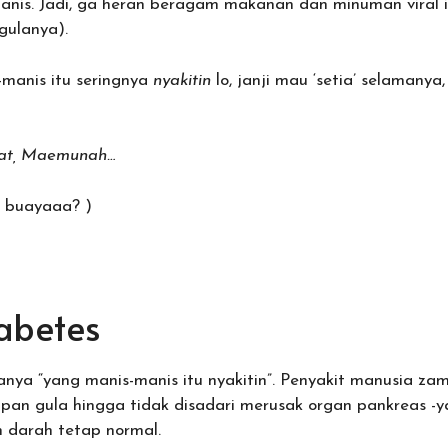
is. Jadi, ga heran beragam makanan dan minuman viral i
gulanya).
-manis itu seringnya
nyakitin
lo, janji mau ‘setia’ selamanya
rat, Maemunah…
s buayaaa? )
abetes
tanya “yang manis-manis itu nyakitin”. Penyakit manusia 
upan gula hingga tidak disadari merusak organ pankreas -
 darah tetap normal.