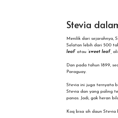
Stevia dala
Menilik dari sejarahnya,
Selatan lebih dari 500 t
leaf’
atau
‘
sweet
leaf
‘,
al
Dan pada tahun 1899, seo
Paraguay.
Stevia ini juga ternyata
Stevia dan yang paling t
panas. Jadi, gak heran bil
Koq bisa sih daun Stevia