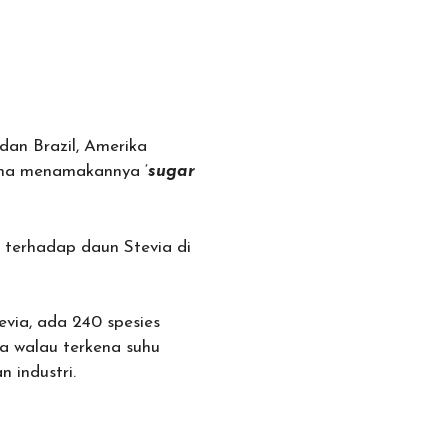
dan Brazil, Amerika
sana menamakannya ‘
sugar
i terhadap daun Stevia di
evia, ada 240 spesies
ya walau terkena suhu
n industri.