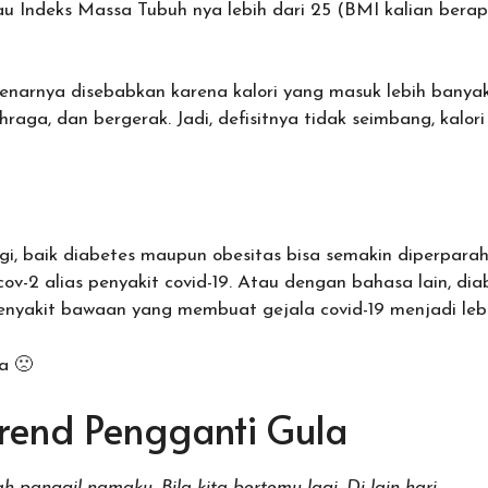
tau Indeks Massa Tubuh nya lebih dari 25 (BMI kalian bera
ebenarnya disebabkan karena kalori yang masuk lebih banya
ahraga, dan bergerak. Jadi, defisitnya tidak seimbang, kalor
lagi, baik diabetes maupun obesitas bisa semakin diperpa
v-2 alias penyakit covid-19. Atau dengan bahasa lain, dia
nyakit bawaan yang membuat gejala covid-19 menjadi lebih 
a 🙁
Trend Pengganti Gula
h panggil namaku. Bila kita bertemu lagi. Di lain hari….