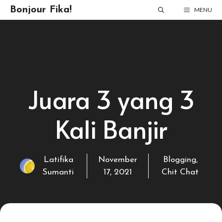
Skip
Bonjour Fika!
MENU
to
content
Juara 3 yang 3
Kali Banjir
Latifika
November
Blogging
,
Sumanti
17, 2021
Chit Chat