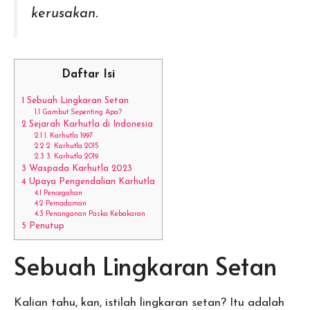
kerusakan.
Daftar Isi
1
Sebuah Lingkaran Setan
1.1
Gambut Sepenting Apa?
2
Sejarah Karhutla di Indonesia
2.1
1. Karhutla 1997
2.2
2. Karhutla 2015
2.3
3. Karhutla 2019
3
Waspada Karhutla 2023
4
Upaya Pengendalian Karhutla
4.1
Pencegahan
4.2
Pemadaman
4.3
Penanganan Paska Kebakaran
5
Penutup
Sebuah Lingkaran Setan
Kalian tahu, kan, istilah lingkaran setan? Itu adalah