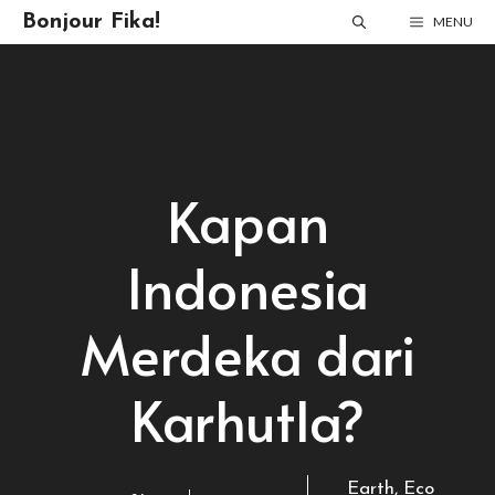
Skip
Bonjour Fika!
MENU
to
content
Kapan
Indonesia
Merdeka dari
Karhutla?
Earth
,
Eco