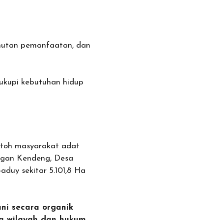
a hutan pemanfaatan, dan
ukupi kebutuhan hidup
ontoh masyarakat adat
ngan Kendeng, Desa
duy sekitar 5.101,8 Ha
ni secara organik
da wilayah dan hukum