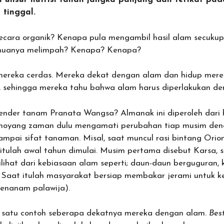
tinggal.
ecara organik? Kenapa pula mengambil hasil alam secuku
semuanya melimpah? Kenapa? Kenapa?
ereka cerdas. Mereka dekat dengan alam dan hidup mere
 sehingga mereka tahu bahwa alam harus diperlakukan de
ender tanam Pranata Wangsa? Almanak ini diperoleh dari 
moyang zaman dulu mengamati perubahan tiap musim deng
ampai sifat tanaman. Misal, saat muncul rasi bintang Orion
itulah awal tahun dimulai. Musim pertama disebut Karsa, s
ilihat dari kebiasaan alam seperti; daun-daun berguguran,
 Saat itulah masyarakat bersiap membakar jerami untuk k
enanam palawija).
h satu contoh seberapa dekatnya mereka dengan alam.
Bes