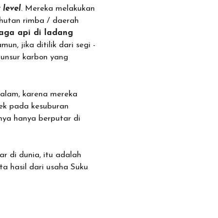
 level
. Mereka melakukan
hutan rimba / daerah
aga api di ladang
n, jika ditilik dari segi -
 unsur karbon yang
 alam, karena mereka
fek pada kesuburan
nya hanya berputar di
r di dunia, itu adalah
a hasil dari usaha Suku