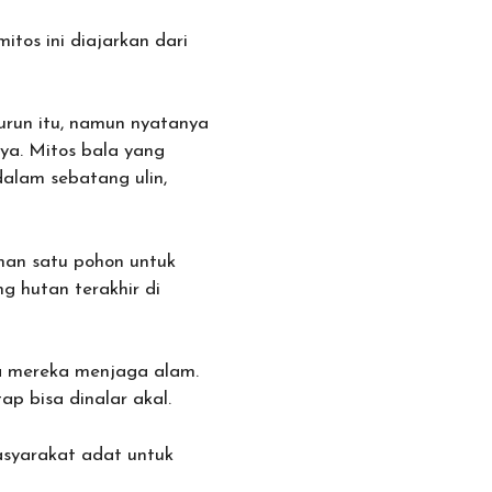
tos ini diajarkan dari
urun itu, namun nyatanya
nya. Mitos bala yang
dalam sebatang ulin,
man satu pohon untuk
g hutan terakhir di
ra mereka menjaga alam.
ap bisa dinalar akal.
asyarakat adat untuk