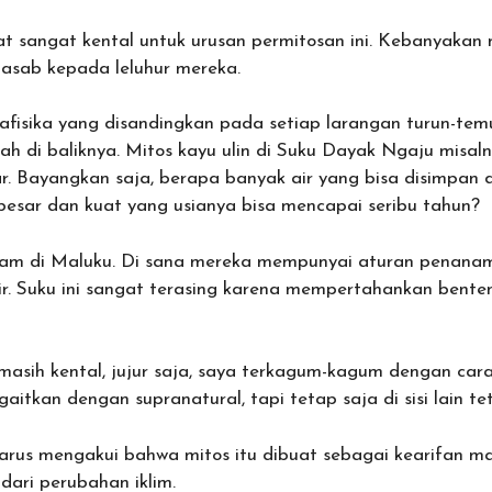
sangat kental untuk urusan permitosan ini. Kebanyakan mi
nasab kepada leluhur mereka.
afisika yang disandingkan pada setiap larangan turun-tem
iah di baliknya. Mitos kayu ulin di Suku Dayak Ngaju misal
r. Bayangkan saja, berapa banyak air yang bisa disimpan 
 besar dan kuat yang usianya bisa mencapai seribu tahun?
alam di Maluku. Di sana mereka mempunyai aturan penana
ir. Suku ini sangat terasing karena mempertahankan benten
g masih kental, jujur saja, saya terkagum-kagum dengan ca
itkan dengan supranatural, tapi tetap saja di sisi lain tet
arus mengakui bahwa mitos itu dibuat sebagai kearifan m
ari perubahan iklim.