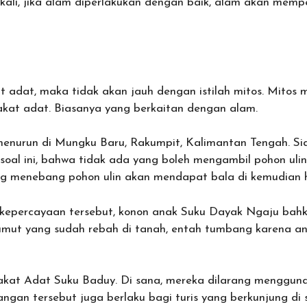
ali, jika alam diperlakukan dengan baik, alam akan mem
t adat, maka tidak akan jauh dengan istilah mitos. Mitos
kat adat. Biasanya yang berkaitan dengan alam.
enurun di Mungku Baru, Rakumpit, Kalimantan Tengah. Si
soal ini, bahwa tidak ada yang boleh mengambil pohon uli
ng menebang pohon ulin akan mendapat bala di kemudian h
epercayaan tersebut, konon anak Suku Dayak Ngaju bahka
umut yang sudah rebah di tanah, entah tumbang karena an
akat Adat Suku Baduy. Di sana, mereka dilarang mengguna
gan tersebut juga berlaku bagi turis yang berkunjung di 