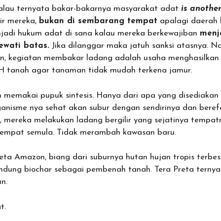
kalau ternyata bakar-bakarnya masyarakat adat
is another
lir mereka,
bukan di sembarang tempat
apalagi daerah 
njadi hukum adat di sana kalau mereka berkewajiban
menj
ewati batas.
Jika dilanggar maka jatuh sanksi atasnya. Namu
ian, kegiatan membakar ladang adalah usaha menghasilkan
H tanah agar tanaman tidak mudah terkena jamur.
 memakai pupuk sintesis. Hanya dari apa yang disediakan
ganisme nya sehat akan subur dengan sendirinya dan bere
, mereka melakukan ladang bergilir yang sejatinya tempat
 tempat semula. Tidak merambah kawasan baru.
eta Amazon, biang dari suburnya hutan hujan tropis terbesa
dung biochar sebagai pembenah tanah. Tera Preta ternyat
n.
t.