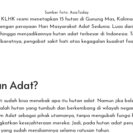
Sumber foto: AsiaToday
u, KLHK resmi menetapkan 15 hutan di Gunung Mas, Kalim
engan perayaan Hari Masyarakat Adat Sedunia. Luas dari 
hingga menjadikannya hutan adat terbesar di Indonesia. Te
baratnya, pengobat sakit hati atas kegagalan kuadrat fo
an Adat?
ti sudah bisa menebak apa itu hutan adat. Namun jika bole
alah hutan yang tumbuh dan berkembang di wilayah nega
m Adat sebagai pihak utamanya, tanpa mengubah fungsi 
katkan kesejahteraan mereka. Jadi, pada hutan adat peng
yang sudah mendiaminya selama ratusan tahun.