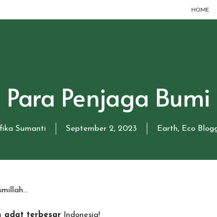
HOME
Para Penjaga Bumi
fika Sumanti
September 2, 2023
Earth
,
Eco Blog
smillah…
n adat terbesar
Indonesia!