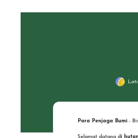
Skip
to
content
Lati
Para Penjaga Bumi
- Bi
Selamat datang d
i huta