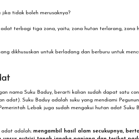
jika tidak boleh merusaknya?
 adat terbagi tiga zona, yaitu; zona hutan terlarang, zon
ang dikhususkan untuk berladang dan berburu untuk menc
dat
ngan nama Suku Baduy, berarti kalian sudah dapat satu c
an adat). Suku Baduy adalah suku yang mendiami Pegunu
Pemerintah Lebak juga sudah mengakui hutan adat Suku Ba
t adat adalah;
mengambil hasil alam secukupnya, berta
unsur nutrisi tanah jangka panjang dan terikat pa