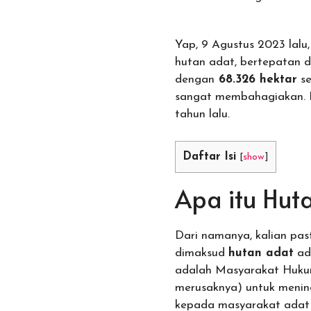
Yap, 9 Agustus 2023 lal
hutan adat, bertepatan d
dengan
68.326 hektar
se
sangat membahagiakan. I
tahun lalu.
Daftar Isi
[
show
]
Apa itu Hut
Dari namanya, kalian pas
dimaksud
hutan adat
ad
adalah Masyarakat Huku
merusaknya) untuk mening
kepada masyarakat adat 