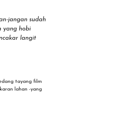
gan-jangan sudah
n yang hobi
cakar langit
sedang tayang film
aran lahan -yang