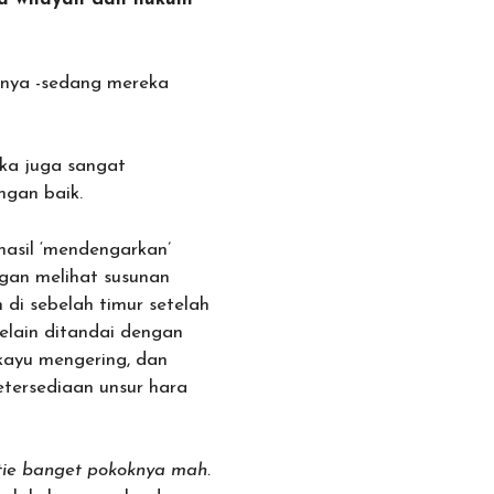
pnya -sedang mereka
ka juga sangat
ngan baik.
hasil ‘mendengarkan’
an melihat susunan
 di sebelah timur setelah
elain ditandai dengan
 kayu mengering, dan
etersediaan unsur hara
tie banget pokoknya mah.