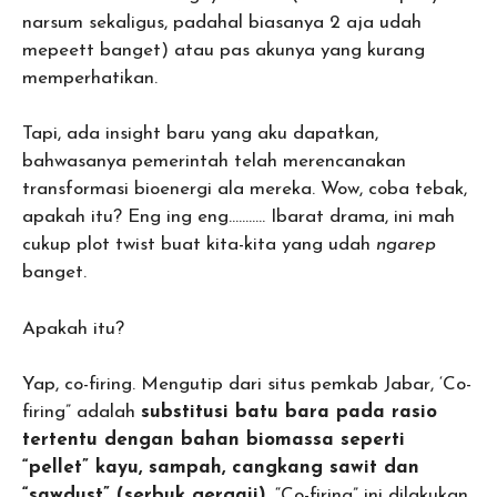
narsum sekaligus, padahal biasanya 2 aja udah
mepeett banget) atau pas akunya yang kurang
memperhatikan.
Tapi, ada insight baru yang aku dapatkan,
bahwasanya pemerintah telah merencanakan
transformasi bioenergi ala mereka. Wow, coba tebak,
apakah itu? Eng ing eng……….. Ibarat drama, ini mah
cukup plot twist buat kita-kita yang udah
ngarep
banget.
Apakah itu?
Yap, co-firing. Mengutip dari situs pemkab Jabar, ‘Co-
firing” adalah
substitusi batu bara pada rasio
tertentu dengan bahan biomassa seperti
“pellet” kayu, sampah, cangkang sawit dan
“sawdust” (serbuk gergaji)
. “Co-firing” ini dilakukan