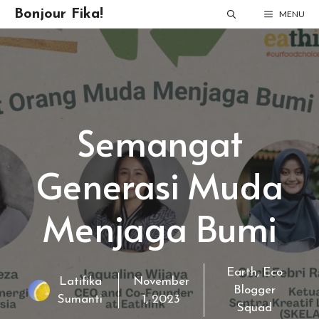
Skip
Bonjour Fika!
MENU
to
content
Semangat
Generasi Muda
Menjaga Bumi
Earth
,
Eco
Latifika
November
Blogger
Sumanti
1, 2023
Squad