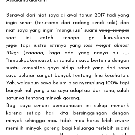
Assalamu’alaikum
Berawal dari niat saya di awal tahun 2017 tadi yang
ingin sehat (terutama dari radang sendi kaki) dan
niat saya yang ingin “mengurusi” suami
yang sampai
saat ini entah kenapa ga kurus-kurus
juga,
tapi
justru
istrinya yang
loss weight almost
10kgs
(eaaaaa, kaga ada yang nanya bu -_-
*timpukpakemouse), di sanalah saya bertemu dengan
suatu komunitas gaya hidup sehat yang dari sana
saya belajar sangat banyak tentang ilmu kesehatan.
Yah, walaupun saya belum bisa nyemplung 100% tapi
banyak hal yang bisa saya adaptasi dari sana, salah
satunya tentang minyak goreng.
Bagi saya sendiri pembahasan ini cukup menarik
karena setiap hari kita bersinggungan dengan
minyak sehingga mau tidak mau harus lebih
aware
memilih minyak goreng bagi keluarga terlebih suami