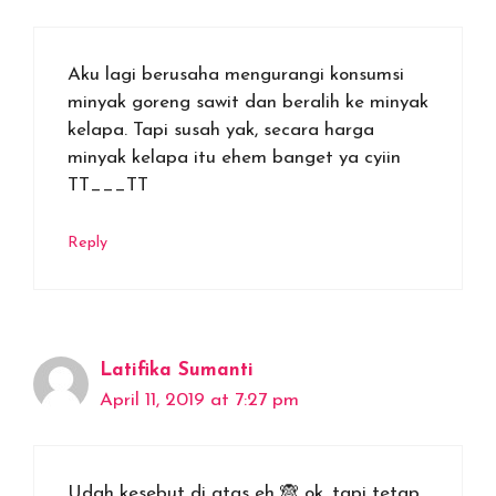
Aku lagi berusaha mengurangi konsumsi
minyak goreng sawit dan beralih ke minyak
kelapa. Tapi susah yak, secara harga
minyak kelapa itu ehem banget ya cyiin
TT___TT
Reply
Latifika Sumanti
April 11, 2019 at 7:27 pm
Udah kesebut di atas eh 🙈 ok, tapi tetap