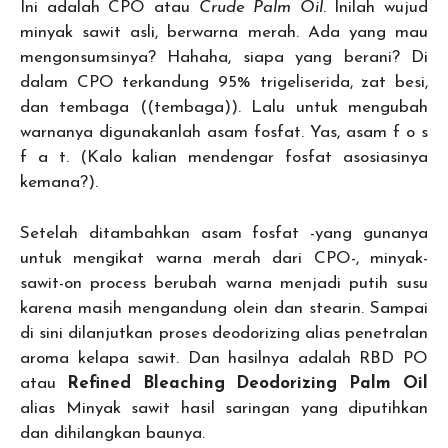
Ini adalah CPO atau
Crude Palm Oil
. Inilah wujud
minyak sawit asli, berwarna merah. Ada yang mau
mengonsumsinya? Hahaha, siapa yang berani? Di
dalam CPO terkandung 95% trigeliserida, zat besi,
dan tembaga ((tembaga)). Lalu untuk mengubah
warnanya digunakanlah asam fosfat. Yas, asam f o s
f a t. (Kalo kalian mendengar fosfat asosiasinya
kemana?).
Setelah ditambahkan asam fosfat -yang gunanya
untuk mengikat warna merah dari CPO-, minyak-
sawit-on process berubah warna menjadi putih susu
karena masih mengandung olein dan stearin. Sampai
di sini dilanjutkan proses deodorizing alias penetralan
aroma kelapa sawit. Dan hasilnya adalah RBD PO
atau
Refined Bleaching Deodorizing Palm Oil
alias Minyak sawit hasil saringan yang diputihkan
dan dihilangkan baunya.