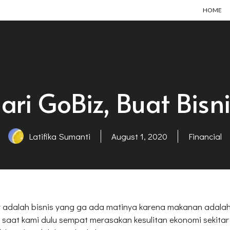
HOME
ri GoBiz, Buat Bisn
Latifika Sumanti
August 1, 2020
Financial
ner adalah bisnis yang ga ada matinya karena makanan adal
, saat kami dulu sempat merasakan kesulitan ekonomi sekita