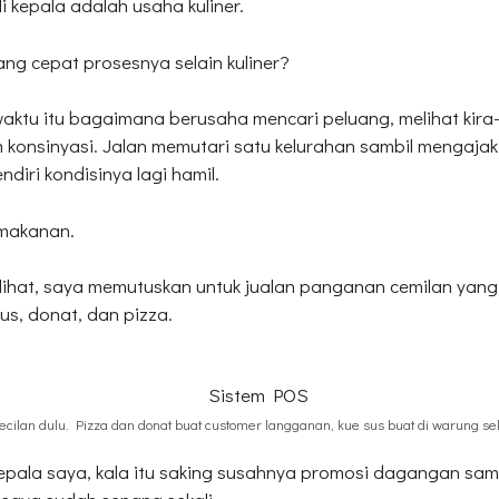
i kepala adalah usaha kuliner.
ng cepat prosesnya selain kuliner?
waktu itu bagaimana berusaha mencari peluang, melihat kira-
m konsinyasi. Jalan memutari satu kelurahan sambil mengaja
diri kondisinya lagi hamil.
 makanan.
t-lihat, saya memutuskan untuk jualan panganan cemilan yan
sus, donat, dan pizza.
ecilan dulu. Pizza dan donat buat customer langganan, kue sus buat di warung sek
kepala saya, kala itu saking susahnya promosi dagangan sam