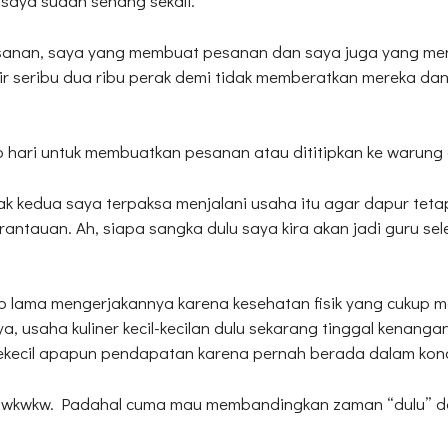
 saya sudah senang sekali.
anan, saya yang membuat pesanan dan saya juga yang me
r seribu dua ribu perak demi tidak memberatkan mereka dan
p hari untuk membuatkan pesanan atau dititipkan ke warung 
k kedua saya terpaksa menjalani usaha itu agar dapur teta
erantauan. Ah, siapa sangka dulu saya kira akan jadi guru sel
 lama mengerjakannya karena kesehatan fisik yang cukup m
ya, usaha kuliner kecil-kecilan dulu sekarang tinggal kenang
ekecil apapun pendapatan karena pernah berada dalam kon
ak, wkwkw. Padahal cuma mau membandingkan zaman “dulu” d