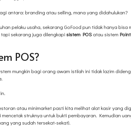
agi antara: branding atau selling, mana yang didahulukan?
uhan pelaku usaha, sekarang GoFood pun tidak hanya bisa
tapi sekarang juga dilengkapi
sistem POS
atau sistem
Point
tem POS?
tem mungkin bagi orang awam istilah ini tidak lazim didenga
a.
in.
restoran atau minimarket pasti kita melihat alat kasir yang d
i mencetak struknya untuk bukti pembayaran. Kemudian uan
uang yang sudah tersekat-sekat).