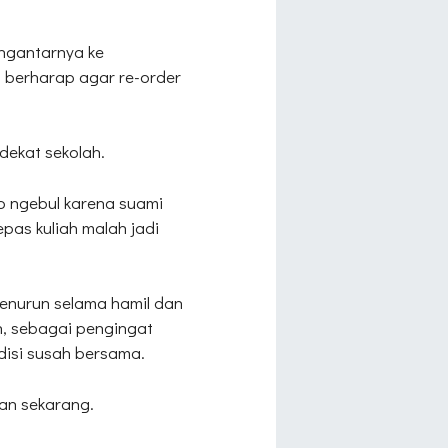
ngantarnya ke
 berharap agar re-order
dekat sekolah.
p ngebul karena suami
epas kuliah malah jadi
enurun selama hamil dan
an, sebagai pengingat
disi susah bersama.
an sekarang.