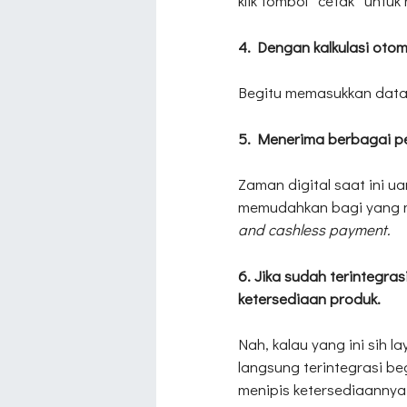
klik tombol “cetak” untu
4. Dengan kalkulasi otom
Begitu memasukkan data 
5. Menerima berbagai p
Zaman digital saat ini u
memudahkan bagi yang m
and cashless payment.
6. Jika sudah terintegr
ketersediaan produk.
Nah, kalau yang ini sih
langsung terintegrasi be
menipis ketersediaannya