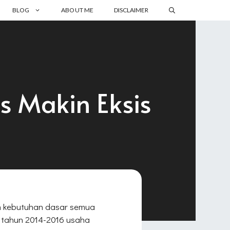
BLOG
ABOUT ME
DISCLAIMER
is Makin Eksis
ah kebutuhan dasar semua
r tahun 2014-2016 usaha