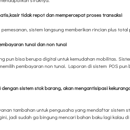
k mendapatkan struknya.
atis,kasir tidak repot dan mempercepat proses transaksi
pemesanan, sistem langsung memberikan rincian plus total
embayaran tunai dan non tunai
ang pun bisa berupa digital untuk kemudahan mobilitas. Si
emilih pembayaran non tunai. Laporan di sistem POS pun b
asi dengan sistem stok barang, akan mengantisipasi kekuran
 layanan tambahan untuk pengusaha yang mendaftar sistem st
gini, jadi sudah ga bingung mencari bahan baku lagi kalau 