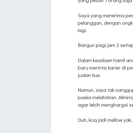
yang pesan 1 orang saja
Saya yang menerima pes
pelanggan, dengan ongki
lagi.
Bangun pagi jam 2 setia
Dalam keadaan hamil ana
baru merintis karier di p
jualan kue.
Namun, saya tak sanggup
paska melahirkan. Akhirn
agar lebih menghargai s
Duh, koq jadi mellow y