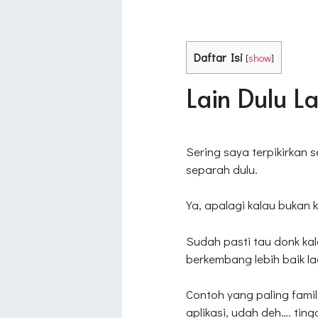
Daftar Isi
[
show
]
Lain Dulu L
Sering saya terpikirkan 
separah dulu.
Ya, apalagi kalau bukan 
Sudah pasti tau donk ka
berkembang lebih baik la
Contoh yang paling famil
aplikasi, udah deh…. tin