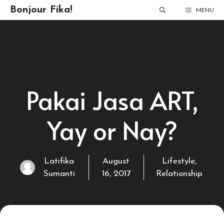
Skip
Bonjour Fika!
MENU
to
content
Pakai Jasa ART,
Yay or Nay?
Latifika
August
Lifestyle
,
Sumanti
16, 2017
Relationship