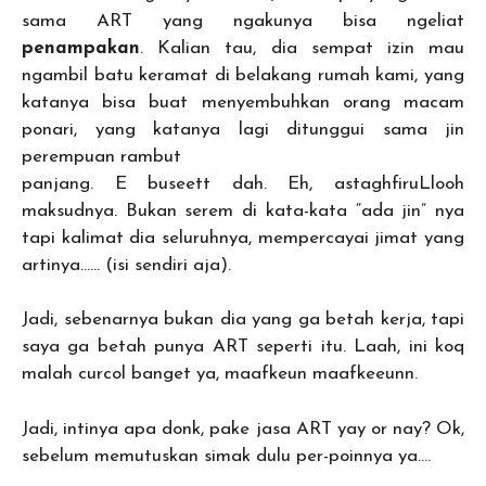
sama ART yang ngakunya bisa ngeliat
penampakan
. Kalian tau, dia sempat izin mau
ngambil batu keramat di belakang rumah kami, yang
katanya bisa buat menyembuhkan orang macam
ponari, yang katanya lagi ditunggui sama jin
perempuan rambut
panjang. E buseett dah. Eh, astaghfiruLlooh
maksudnya. Bukan serem di kata-kata “ada jin” nya
tapi kalimat dia seluruhnya, mempercayai jimat yang
artinya…… (isi sendiri aja).
Jadi, sebenarnya bukan dia yang ga betah kerja, tapi
saya ga betah punya ART seperti itu. Laah, ini koq
malah curcol banget ya, maafkeun maafkeeunn.
Jadi, intinya apa donk, pake jasa ART yay or nay? Ok,
sebelum memutuskan simak dulu per-poinnya ya….