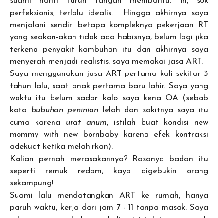
suami nanti turun tangan membantu. Ih, sok
perfeksionis, terlalu idealis. Hingga akhirnya saya
menjalani sendiri betapa kompleknya pekerjaan RT
yang seakan-akan tidak ada habisnya, belum lagi jika
terkena penyakit kambuhan itu dan akhirnya saya
menyerah menjadi realistis, saya memakai jasa ART.
Saya menggunakan jasa ART pertama kali sekitar 3
tahun lalu, saat anak pertama baru lahir. Saya yang
waktu itu belum sadar kalo saya kena OA (sebab
kata
bubuhan peninian
lelah dan sakitnya saya itu
cuma karena
urat
anum
, istilah buat kondisi new
mommy with new bornbaby karena efek kontraksi
adekuat ketika melahirkan).
Kalian pernah merasakannya? Rasanya badan itu
seperti remuk redam, kaya digebukin orang
sekampung!
Suami lalu mendatangkan ART ke rumah, hanya
paruh waktu, kerja dari jam 7 - 11 tanpa masak. Saya