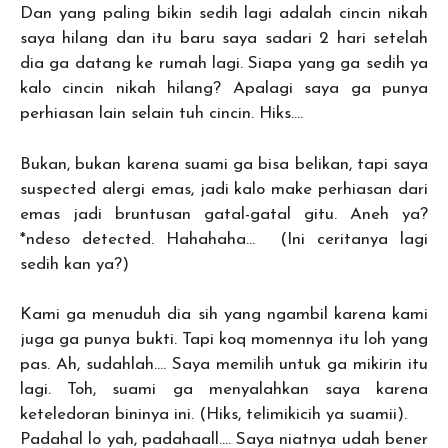
Dan yang paling bikin sedih lagi adalah cincin nikah
saya hilang dan itu baru saya sadari 2 hari setelah
dia ga datang ke rumah lagi. Siapa yang ga sedih ya
kalo cincin nikah hilang? Apalagi saya ga punya
perhiasan lain selain tuh cincin. Hiks….
Bukan, bukan karena suami ga bisa belikan, tapi saya
suspected alergi emas, jadi kalo make perhiasan dari
emas jadi bruntusan gatal-gatal gitu. Aneh ya?
*ndeso detected. Hahahaha… (Ini ceritanya lagi
sedih kan ya?)
Kami ga menuduh dia sih yang ngambil karena kami
juga ga punya bukti. Tapi koq momennya itu loh yang
pas. Ah, sudahlah…. Saya memilih untuk ga mikirin itu
lagi. Toh, suami ga menyalahkan saya karena
keteledoran bininya ini. (Hiks, telimikicih ya suamii).
Padahal lo yah, padahaall…. Saya niatnya udah bener