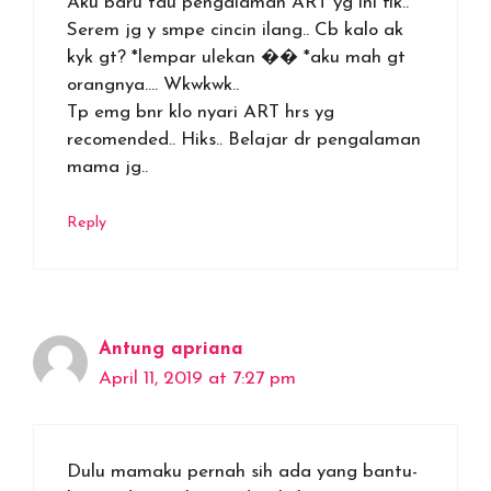
Aku baru tau pengalaman ART yg ini fik..
Serem jg y smpe cincin ilang.. Cb kalo ak
kyk gt? *lempar ulekan �� *aku mah gt
orangnya…. Wkwkwk..
Tp emg bnr klo nyari ART hrs yg
recomended.. Hiks.. Belajar dr pengalaman
mama jg..
Reply
Antung apriana
April 11, 2019 at 7:27 pm
Dulu mamaku pernah sih ada yang bantu-