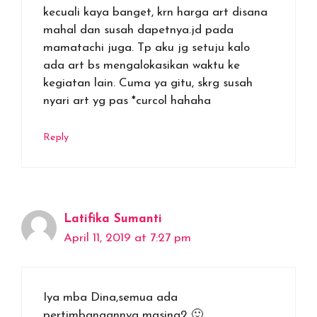
kecuali kaya banget, krn harga art disana
mahal dan susah dapetnya.jd pada
mamatachi juga. Tp aku jg setuju kalo
ada art bs mengalokasikan waktu ke
kegiatan lain. Cuma ya gitu, skrg susah
nyari art yg pas *curcol hahaha
Reply
Latifika Sumanti
April 11, 2019 at 7:27 pm
Iya mba Dina,semua ada
pertimbangannya masing2 🙂