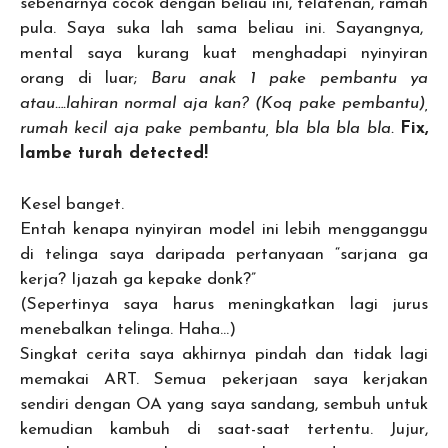
sebenarnya cocok dengan beliau ini, telatenan, ramah
pula. Saya suka lah sama beliau ini. Sayangnya,
mental saya kurang kuat menghadapi nyinyiran
orang di luar;
Baru anak 1 pake pembantu ya
atau….lahiran normal aja kan? (Koq pake pembantu),
rumah kecil aja pake pembantu, bla bla bla bla.
Fix,
lambe turah detected!
Kesel banget.
Entah kenapa nyinyiran model ini lebih mengganggu
di telinga saya daripada pertanyaan “sarjana ga
kerja? Ijazah ga kepake donk?”
(Sepertinya saya harus meningkatkan lagi jurus
menebalkan telinga. Haha…)
Singkat cerita saya akhirnya pindah dan tidak lagi
memakai ART. Semua pekerjaan saya kerjakan
sendiri dengan OA yang saya sandang, sembuh untuk
kemudian kambuh di saat-saat tertentu. Jujur,