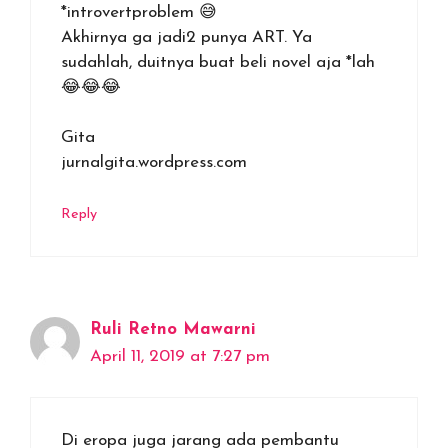
*introvertproblem 😅
Akhirnya ga jadi2 punya ART. Ya
sudahlah, duitnya buat beli novel aja *lah
😂😂😂
Gita
jurnalgita.wordpress.com
Reply
Ruli Retno Mawarni
April 11, 2019 at 7:27 pm
Di eropa juga jarang ada pembantu