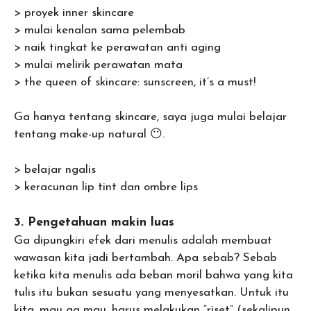
> proyek inner skincare
> mulai kenalan sama pelembab
> naik tingkat ke perawatan anti aging
> mulai melirik perawatan mata
> the queen of skincare: sunscreen, it’s a must!
Ga hanya tentang skincare, saya juga mulai belajar
tentang make-up natural 😶.
> belajar ngalis
> keracunan lip tint dan ombre lips
3. Pengetahuan makin luas
Ga dipungkiri efek dari menulis adalah membuat
wawasan kita jadi bertambah. Apa sebab? Sebab
ketika kita menulis ada beban moril bahwa yang kita
tulis itu bukan sesuatu yang menyesatkan. Untuk itu
kita, mau ga mau, harus melakukan “riset” (sekalipun