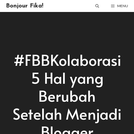
Skip
Bonjour Fika!
MENU
to
content
#FBBKolaborasi
5 Hal yang
Berubah
Setelah Menjadi
Blogger