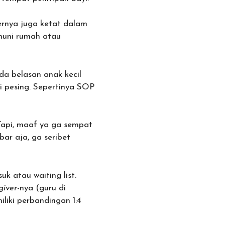
ernya juga ketat dalam
ghuni rumah atau
da belasan anak kecil
i pesing. Sepertinya SOP
 Tapi, maaf ya ga sempat
bar aja, ga seribet
k atau waiting list.
giver
-nya (guru di
liki perbandingan 1:4