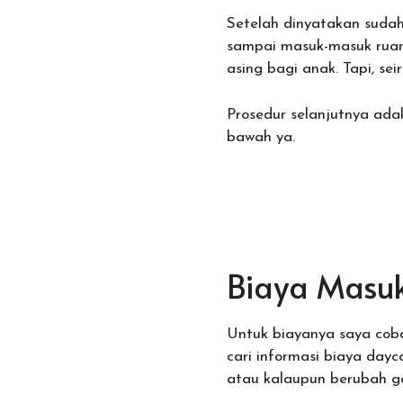
Setelah dinyatakan suda
sampai masuk-masuk ruan
asing bagi anak. Tapi, s
Prosedur selanjutnya ad
bawah ya.
Biaya Masu
Untuk biayanya saya coba 
cari informasi biaya day
atau kalaupun berubah ga