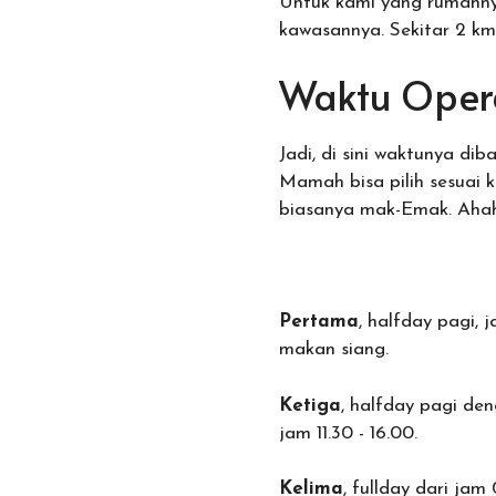
Untuk kami yang rumahnya
kawasannya. Sekitar 2 km 
Waktu Oper
Jadi, di sini waktunya dib
Mamah bisa pilih sesuai 
biasanya mak-Emak. Ahah
Pertama
, halfday pagi,
makan siang.
Ketiga
, halfday pagi de
jam 11.30 - 16.00.
Kelima
, fullday dari jam