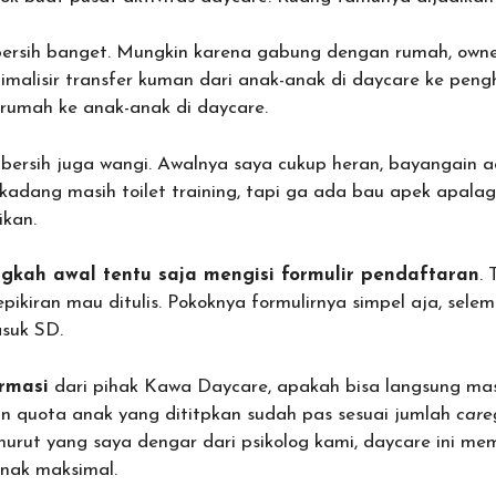
bersih banget. Mungkin karena gabung dengan rumah, own
nimalisir transfer kuman dari anak-anak di daycare ke pen
 rumah ke anak-anak di daycare.
n bersih juga wangi. Awalnya saya cukup heran, bayangain a
 kadang masih toilet training, tapi ga ada bau apek apalag
ikan.
ngkah awal tentu saja mengisi formulir pendaftaran
.
pikiran mau ditulis. Pokoknya formulirnya simpel aja, selem
suk SD.
ormasi
dari pihak Kawa Daycare, apakah bisa langsung masu
kan quota anak yang dititpkan sudah pas sesuai jumlah
care
urut yang saya dengar dari psikolog kami, daycare ini memi
 anak maksimal.