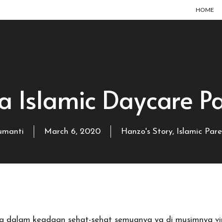
HOME
a Islamic Daycare P
umanti
March 6, 2020
Hanzo's Story
,
Islamic Pare
 dalam keadaan sehat-sehat semuanya ya di musimnya virus