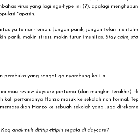
embahas virus yang lagi nge-hype ini (?), apalagi menghu
opulasi *apasih.
nitas ya teman-teman. Jangan panik, jangan telan mentah
in panik, makin stress, makin turun imunitas.
Stay calm, st
n pembuka yang sangat ga nyambung kali ini.
i ini mau review daycare pertama (dan mungkin terakhir) H
ah kali pertamanya Hanzo masuk ke sekolah non formal. Tep
u memasukkan Hanzo ke sebuah sekolah yang juga direkome
Koq anakmuh dititip-titipin segala di daycare?