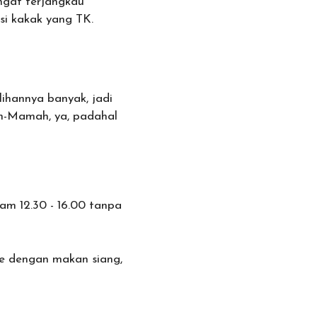
angat terjangkau
 si kakak yang TK.
ilihannya banyak, jadi
ah-Mamah, ya, padahal
jam 12.30 - 16.00 tanpa
re dengan makan siang,