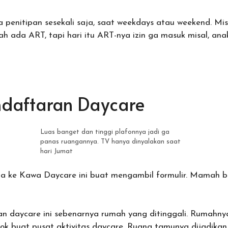
a penitipan sesekali saja, saat weekdays atau weekend. Mi
h ada ART, tapi hari itu ART-nya izin ga masuk misal, anak 
ndaftaran Daycare
Luas banget dan tinggi plafonnya jadi ga
panas ruangannya. TV hanya dinyalakan saat
hari Jumat
ja ke Kawa Daycare ini buat mengambil formulir. Mamah bi
an daycare ini sebenarnya rumah yang ditinggali. Rumahn
ok buat pusat aktivitas daycare. Ruang tamunya dijadikan