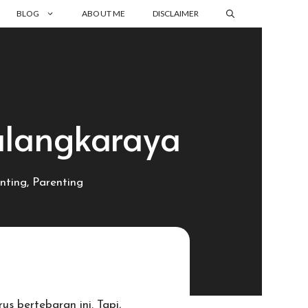
BLOG
ABOUT ME
DISCLAIMER
alangkaraya
nting
,
Parenting
 bertebaran ini. Tapi,