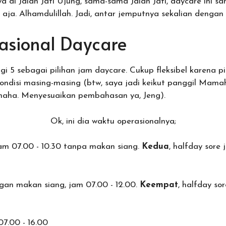
 di Jalan Jati Ujung, sama-sama Jalan Jati, daycare ini s
aja. Alhamdulillah. Jadi, antar jemputnya sekalian dengan
asional Daycare
agi 5 sebagai pilihan jam daycare. Cukup fleksibel karena p
kondisi masing-masing (btw, saya jadi keikut panggil Mam
aha. Menyesuaikan pembahasan ya, Jeng).
Ok, ini dia waktu operasionalnya;
 jam 07.00 - 10.30 tanpa makan siang.
Kedua
, halfday sore 
ngan makan siang, jam 07.00 - 12.00.
Keempat
, halfday so
 07.00 - 16.00