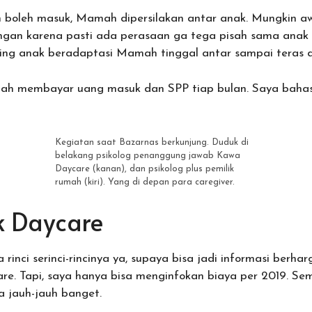
h boleh masuk, Mamah dipersilakan antar anak. Mungkin a
gan karena pasti ada perasaan ga tega pisah sama anak 
eiring anak beradaptasi Mamah tinggal antar sampai teras 
alah membayar uang masuk dan SPP tiap bulan. Saya bahas
Kegiatan saat Bazarnas berkunjung. Duduk di
belakang psikolog penanggung jawab Kawa
Daycare (kanan), dan psikolog plus pemilik
rumah (kiri). Yang di depan para caregiver.
k Daycare
rinci serinci-rincinya ya, supaya bisa jadi informasi berhar
care. Tapi, saya hanya bisa menginfokan biaya per 2019. S
 jauh-jauh banget.