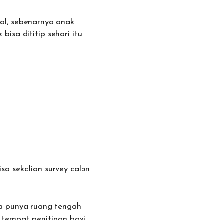
sal, sebenarnya anak
bisa dititip sehari itu
sa sekalian survey calon
ya punya ruang tengah
 tempat penitipan bayi.