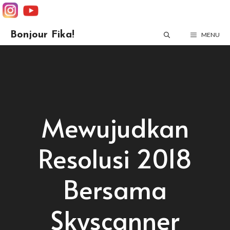
Skip
Bonjour Fika!
MENU
to
content
Mewujudkan
Resolusi 2018
Bersama
Skyscanner