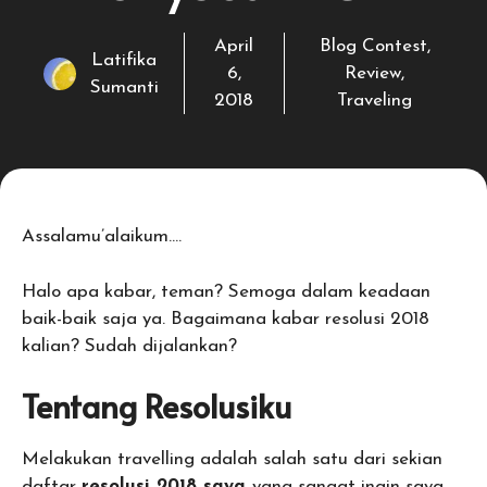
April
Blog Contest
,
Latifika
6,
Review
,
Sumanti
2018
Traveling
Assalamu’alaikum….
Halo apa kabar, teman? Semoga dalam keadaan
baik-baik saja ya. Bagaimana kabar resolusi 2018
kalian? Sudah dijalankan?
Tentang Resolusiku
Melakukan travelling adalah salah satu dari sekian
daftar
resolusi 2018 saya
yang sangat ingin saya