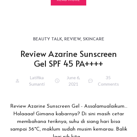
BEAUTY TALK
,
REVIEW
,
SKINCARE
Review Azarine Sunscreen
Gel SPF 45 PA++++
Latifika
June 6,
35
Sumanti
2021
Comments
Review Azarine Sunscreen Gel - Assalamualaikum…
Holaaaa! Gimana kabarnya? Di sini masih cetar
membahana teriknya, suhu di siang hari bisa
sampai 36°C, maklum sudah musim kemarau. Balik
lagi nih kita …