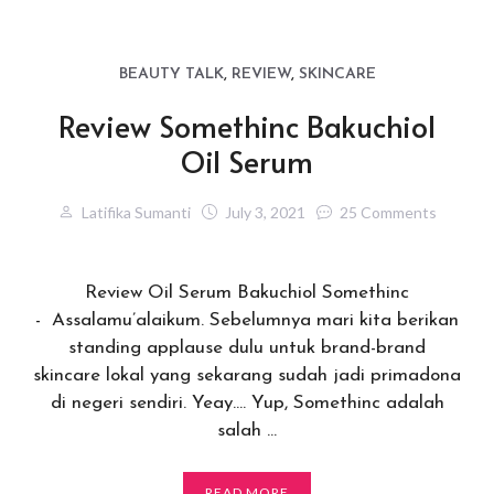
BEAUTY TALK
,
REVIEW
,
SKINCARE
Review Somethinc Bakuchiol
Oil Serum
Latifika Sumanti
July 3, 2021
25 Comments
Review Oil Serum Bakuchiol Somethinc
- Assalamu’alaikum. Sebelumnya mari kita berikan
standing applause dulu untuk brand-brand
skincare lokal yang sekarang sudah jadi primadona
di negeri sendiri. Yeay…. Yup, Somethinc adalah
salah …
READ MORE