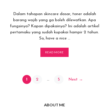
Dalam tahapan skincare dasar, toner adalah
barang wajib yang ga boleh dilewatkan. Apa
fungsinya? Kapan dipakainya? Ini adalah artikel
pertamaku yang sudah kupakai hampir 2 tahun.
So, have a nice …
READ MORE
Page
Page
Post
Page
1
2
…
5
Next
→
navigation
ABOUT ME