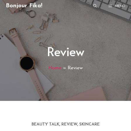
Skip
Bonjour Fika!
MENU
to
content
Review
Home
»
Review
BEAUTY TALK
,
REVIEW
,
SKINCARE