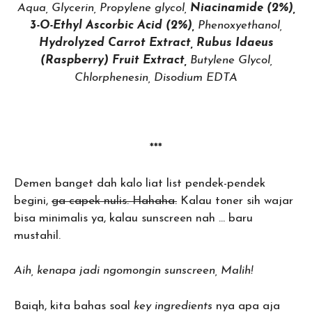
Aqua, Glycerin, Propylene glycol,
Niacinamide (2%),
3-O-Ethyl Ascorbic Acid (2%),
Phenoxyethanol,
Hydrolyzed Carrot Extract, Rubus Idaeus
(Raspberry) Fruit Extract,
Butylene Glycol,
Chlorphenesin, Disodium EDTA
***
Demen banget dah kalo liat list pendek-pendek
begini,
ga capek nulis. Hahaha.
Kalau toner sih wajar
bisa minimalis ya, kalau sunscreen nah … baru
mustahil.
Aih, kenapa jadi ngomongin sunscreen, Malih!
Baiqh, kita bahas soal
key ingredients
nya apa aja