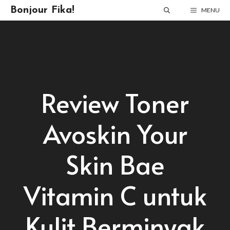
Skip
Bonjour Fika!
MENU
to
content
Review Toner
Avoskin Your
Skin Bae
Vitamin C untuk
Kulit Berminyak