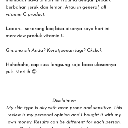
membuat saya di hari ini trauma dengan produk
berbahan jeruk dan lemon. Atau
in general, all
vitamin C product.
Laaah…. sekarang koq bisa-bisanya saya hari ini
mereview produk vitamin C.
Gimana sih Anda? Keratjoenan lagi? Ckckck
Hahahaha, cap cuss langsung saja baca ulasannya
yuk. Mariiih 😊
Disclaimer:
My skin type is oily with acne prone and sensitive. This
review is my personal opinion and I bought it with my
own money. Results can be different for each person.