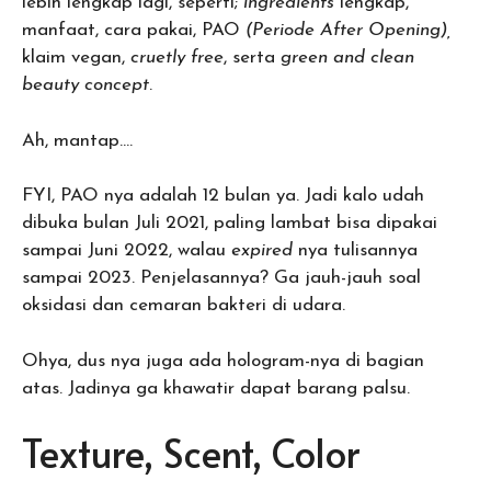
lebih lengkap lagi, seperti;
ingredients
lengkap,
manfaat, cara pakai, PAO
(Periode After Opening),
klaim vegan,
cruetly free
, serta
green and clean
beauty concept
.
Ah, mantap….
FYI, PAO nya adalah 12 bulan ya. Jadi kalo udah
dibuka bulan Juli 2021, paling lambat bisa dipakai
sampai Juni 2022, walau
expired
nya tulisannya
sampai 2023. Penjelasannya? Ga jauh-jauh soal
oksidasi dan cemaran bakteri di udara.
Ohya, dus nya juga ada hologram-nya di bagian
atas. Jadinya ga khawatir dapat barang palsu.
Texture, Scent, Color