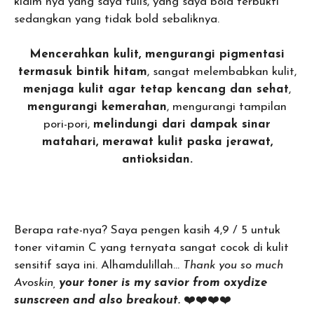
klaim nya yang saya tulis, yang saya bold terbukti
sedangkan yang tidak bold sebaliknya.
Mencerahkan kulit, mengurangi pigmentasi
termasuk bintik hitam
, sangat melembabkan kulit,
menjaga kulit agar tetap kencang dan sehat
,
mengurangi kemerahan
, mengurangi tampilan
pori-pori,
melindungi dari dampak sinar
matahari, merawat kulit paska jerawat,
antioksidan.
Berapa rate-nya? Saya pengen kasih 4,9 / 5 untuk
toner vitamin C yang ternyata sangat cocok di kulit
sensitif saya ini. Alhamdulillah…
Thank you so much
Avoskin,
your toner is my savior from oxydize
sunscreen and also breakout.
❤️❤️❤️❤️