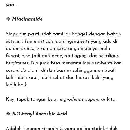
yaa….
🍀
Niacinamide
Siapapun pasti udah familiar banget dengan bahan
satu ini.
The most common ingredients
yang ada di
dalam skincare zaman sekarang ini punya multi-
fungsi, bisa jadi
anti acne, anti aging
, dan sekaligus
brightener.
Dia juga bisa menstimulasi pembentukan
ceramide
alami di
skin-barrier
sehingga membuat
kulit lebih kuat, lebih sehat dan hidrasi kulit yang
lebih baik.
Kuy, tepuk tangan buat
ingredients superstar
kita.
🍀
3-O-Ethyl Ascorbic Acid
Adalah turunan vitamin C yang paling stabil, tidak