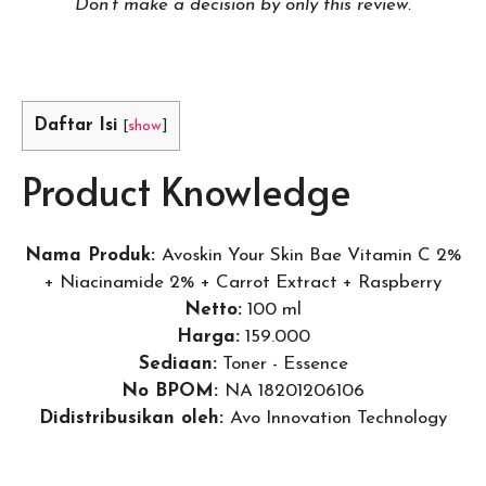
Don’t make a decision by only this review.
Daftar Isi
[
show
]
Product Knowledge
Nama Produk:
Avoskin Your Skin Bae Vitamin C 2%
+ Niacinamide 2% + Carrot Extract + Raspberry
Netto:
100 ml
Harga:
159.000
Sediaan:
Toner - Essence
No BPOM:
NA 18201206106
Didistribusikan oleh:
Avo Innovation Technology