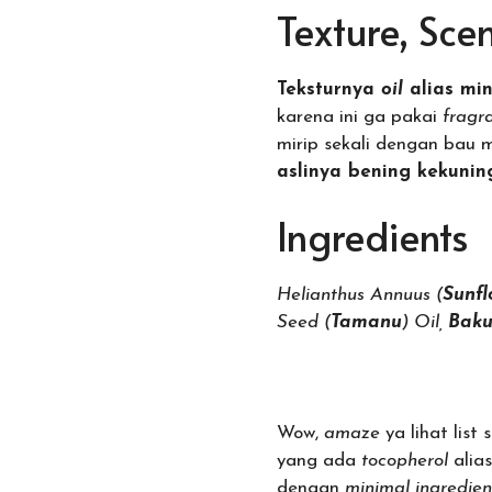
Texture, Scen
Teksturnya
oil
alias mi
karena ini ga pakai
fragr
mirip sekali dengan bau 
aslinya bening kekuni
Ingredients
Helianthus Annuus (
Sunfl
Seed (
Tamanu
) Oil,
B
aku
Wow,
amaze
ya lihat list
yang ada
tocopherol
alias
dengan
minimal ingredien