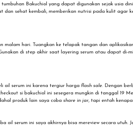
ri tumbuhan Bakuchiol yang dapat digunakan sejak usia d
uat dan sehat kembali, memberikan nutrisi pada kulit agar ke
n malam hari. Tuangkan ke telapak tangan dan aplikasika
unakan di step akhir saat layering serum atau dapat di-mi
i oil serum ini karena tergiur harga
flash sale
. Dengan berb
heckout si bakuchiol ini sesegera mungkin di tanggal 19 Mei
dahal produk lain saya coba
share in jar
, tapi entah kenapa
ba oil serum ini saya akhirnya bisa mereview secara utuh. 