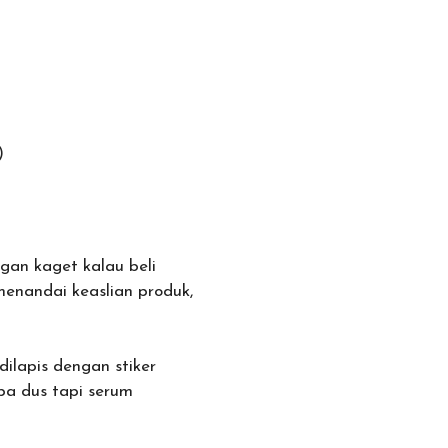
)
gan kaget kalau beli
enandai keaslian produk,
ilapis dengan stiker
pa dus tapi serum