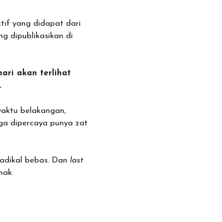
tif yang didapat dari
g dipublikasikan di
ari akan terlihat
.
waktu belakangan,
ga dipercaya punya zat
radikal bebas. Dan
last
emak.