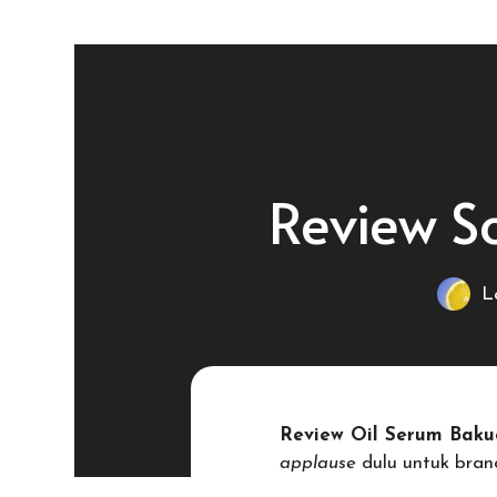
Skip
to
content
Review S
L
Review Oil Serum Baku
applause
dulu untuk brand