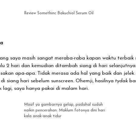
Review Somethinc Bakuchiol Serum Oil
ma
atang saya masih sangat meraba-raba kapan waktu terbaik
lu 2 hari dan kemudian ditambah siang di hari selanjutn
akan apa-apa. Tidak merasa ada hal yang baik dan jelek. B
di siang hari sebelum sunscreen. Ohemji, hasilnya
tydak
ba
k lagi, saya hanya pakai di malam hari.
Maaf ya gambarnya gelap, padahal sudah
naikin pencerahan. Maklum fotonya dini hari
kala anak-anak tidur