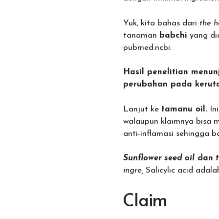
Yuk, kita bahas dari
the h
tanaman
babchi
yang dia
pubmed.ncbi.
Hasil penelitian menun
perubahan pada kerutan
Lanjut ke
tamanu oil.
In
walaupun klaimnya bisa m
anti-inflamasi sehingga 
Sunflower seed oil
dan
t
ingre,
Salicylic acid adal
Claim