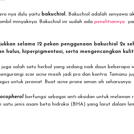
ero
nya dulu yaitu
bakuchiol.
Bakuchiol adalah senyawa ak
mbil minyaknya. Bakuchiol ini sudah ada
penelitiannya
yan
jukkan selama 12 pekan penggunaan bakuchiol 2x seh
 halus, hiperpigmentasi, serta mengencangkan kulit
i juga salah satu herbal yang sedang naik daun beberapa 
engurangi scar acne masih jadi pro dan kontra. Tamanu ju
bagus untuk jerawat. Buat acne prone aman sih seharusnya.
ocopherol
berfungsi sebagai anti-oksidan untuk melawan 
ah satu jenis asam beta hidroksi (BHA) yang larut dalam l