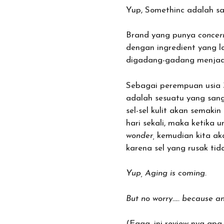
Yup, Somethinc adalah sa
Brand yang punya
concer
dengan ingredient yang l
digadang-gadang menjadi 
Sebagai perempuan usia 3
adalah sesuatu yang sang
sel-sel kulit akan semak
hari sekali, maka ketika
wonder,
kemudian kita aka
karena sel yang rusak ti
Yup, Aging is coming.
But no worry….. because 
(Eaaa, ini review-nya ap