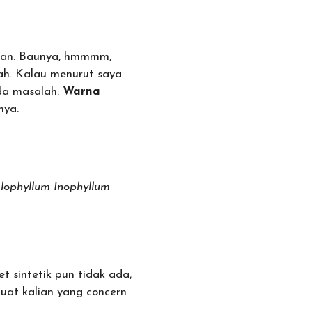
kan. Baunya, hmmmm,
ah. Kalau menurut saya
ada masalah.
Warna
nya.
alophyllum Inophyllum
et sintetik pun tidak ada,
uat kalian yang concern