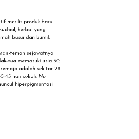
if merilis produk baru
uchiol, herbal yang
mah busui dan bumil.
teman-teman sejawatnya
lak tua
memasuki usia 30,
 remaja adalah sekitar 28
5-45 hari sekali.
No
muncul hiperpigmentasi