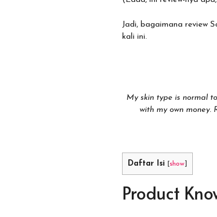
Jadi, bagaimana review So
kali ini.
My skin type is normal to
with my own money. Re
Daftar Isi
[
show
]
Product Kn