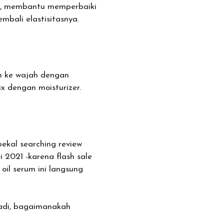
ini, membantu memperbaiki
mbali elastisitasnya.
n ke wajah dengan
x dengan moisturizer.
ekal searching review
 2021 -karena flash sale
 oil serum ini langsung
Jadi, bagaimanakah