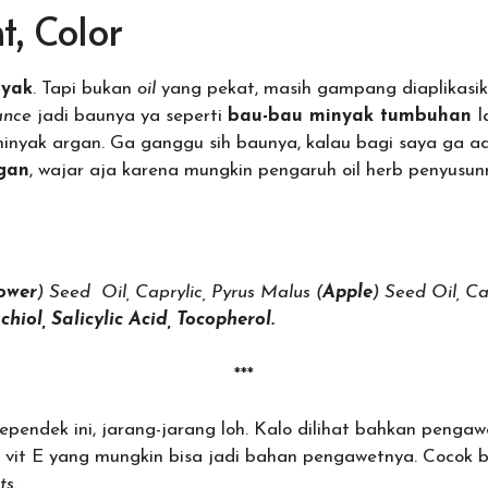
t, Color
nyak
. Tapi bukan
oil
yang pekat, masih gampang diaplikasi
ance
jadi baunya ya seperti
bau-bau minyak tumbuhan
l
minyak argan. Ga ganggu sih baunya, kalau bagi saya ga 
ngan
, wajar aja karena mungkin pengaruh oil herb penyusun
ower
) Seed Oil, Caprylic, Pyrus Malus (
Apple
) Seed Oil, C
chiol,
Salicylic Acid, Tocopherol.
***
 sependek ini, jarang-jarang loh. Kalo dilihat bahkan pengaw
 vit E yang mungkin bisa jadi bahan pengawetnya. Cocok b
ts.