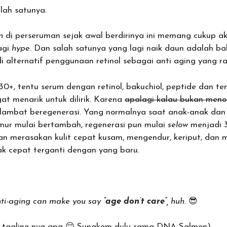
lah satunya.
n
di perseruman sejak awal berdirinya ini memang cukup akt
agi
hype
. Dan salah satunya yang lagi naik daun adalah bak
alternatif penggunaan retinol sebagai anti aging yang ra
0+, tentu serum dengan retinol, bakuchiol, peptide dan 
at menarik untuk dilirik. Karena
apalagi kalau bukan meno
in lambat beregenerasi. Yang normalnya saat anak-anak dan
 umur mulai bertambah, regenerasi pun mulai
selow
menjadi 3
n merasakan kulit cepat kusam, mengendur, keriput, dan 
dak cepat terganti dengan yang baru.
anti-aging can make you say
“age don’t care”,
huh.
😎
a, tagline-nya apa 😌 Sungkem dulu sama DNA Salmon)