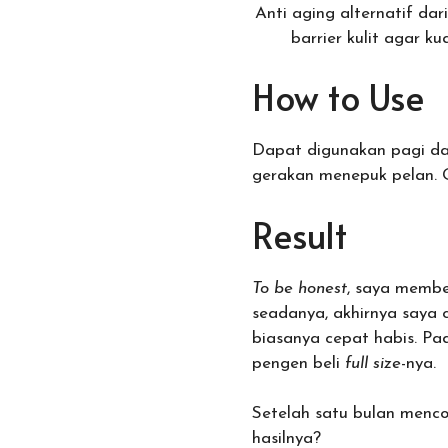
Anti aging alternatif da
barrier kulit agar k
How to Use
Dapat digunakan pagi da
gerakan menepuk pelan. G
Result
To be honest
, saya membel
seadanya, akhirnya saya c
biasanya cepat habis. Pa
pengen beli
full size
-nya.
Setelah satu bulan menco
hasilnya?