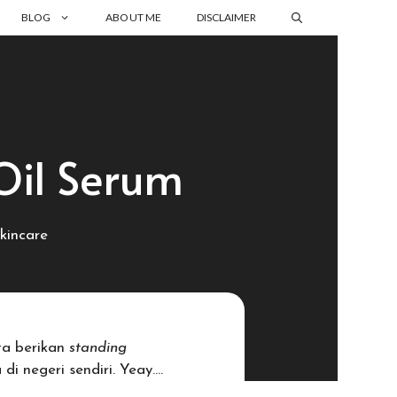
BLOG
ABOUT ME
DISCLAIMER
Oil Serum
kincare
ta berikan
standing
i negeri sendiri. Yeay….