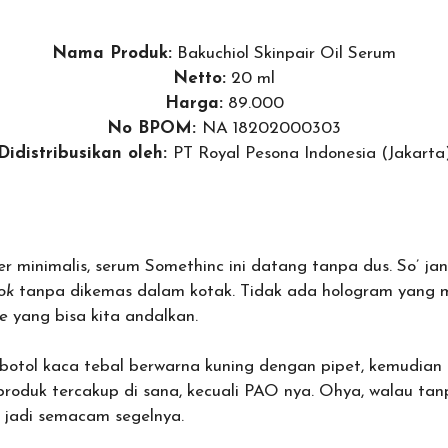
Nama Produk:
Bakuchiol Skinpair Oil Serum
Netto:
20 ml
Harga:
89.000
No BPOM:
NA 18202000303
Didistribusikan oleh:
PT Royal Pesona Indonesia (Jakarta
r minimalis, serum Somethinc ini datang tanpa dus. So’ jan
ok
tanpa dikemas dalam kotak. Tidak ada hologram yang m
de
yang bisa kita andalkan.
botol kaca tebal berwarna kuning dengan pipet, kemudian d
roduk tercakup di sana, kecuali PAO nya. Ohya, walau tan
k, jadi semacam segelnya.