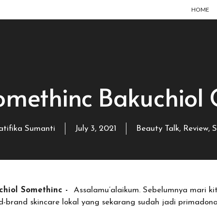
HOME
omethinc Bakuchiol 
atifika Sumanti
July 3, 2021
Beauty Talk
,
Review
,
S
chiol Somethinc -
Assalamu’alaikum. Sebelumnya mari ki
-brand skincare lokal yang sekarang sudah jadi primadona d