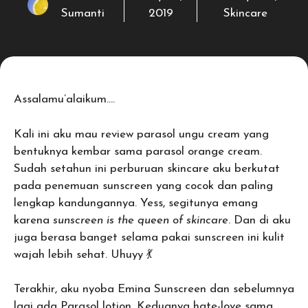
Sumanti
2019
Skincare
Assalamu’alaikum….
Kali ini aku mau review parasol ungu cream yang
bentuknya kembar sama parasol orange cream.
Sudah setahun ini perburuan skincare aku berkutat
pada penemuan sunscreen yang cocok dan paling
lengkap kandungannya. Yess, segitunya emang
karena
sunscreen is the queen of skincare
. Dan di aku
juga berasa banget selama pakai sunscreen ini kulit
wajah lebih sehat. Uhuyy 💃
Terakhir, aku nyoba Emina Sunscreen dan sebelumnya
lagi ada Parasol lotion. Keduanya hate-love sama