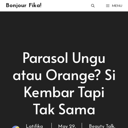
Skip
Bonjour Fika!
MENU
to
content
Parasol Ungu
atau Orange? Si
Kembar Tapi
Tak Sama
Latifika
May 29,
Beauty Talk
,