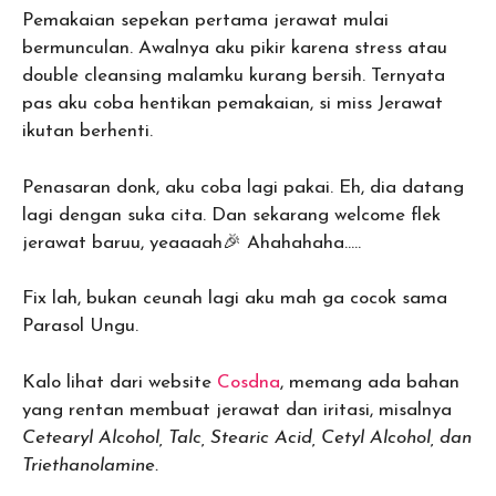
Pemakaian sepekan pertama jerawat mulai
bermunculan. Awalnya aku pikir karena stress atau
double cleansing malamku kurang bersih. Ternyata
pas aku coba hentikan pemakaian, si miss Jerawat
ikutan berhenti.
Penasaran donk, aku coba lagi pakai. Eh, dia datang
lagi dengan suka cita. Dan sekarang welcome flek
jerawat baruu, yeaaaah🎉 Ahahahaha…..
Fix lah, bukan ceunah lagi aku mah ga cocok sama
Parasol Ungu.
Kalo lihat dari website
Cosdna
, memang ada bahan
yang rentan membuat jerawat dan iritasi, misalnya
Cetearyl Alcohol, Talc, Stearic Acid, Cetyl Alcohol, dan
Triethanolamine.