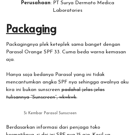
Perusahaan
: PT Surya Dermato Medica
Laboratories
Packaging
Packagingnya plek keteplek sama banget dengan
Parasol Orange SPF 33. Cuma beda warna kemasan
aja.
Hanya saja bedanya Parasol yang ini tidak
mencantumkan angka SPF nya sehingga awalnya aku
kira ini bukan sunscreen
padahal jelas-jelas
tulisannya “Sunscreen”, wkwkwk.
Si Kembar Parasol Sunscreen
Berdasarkan informasi dari penjaga toko
kosmetiknya, si doi ini SPF nya 15 aja. Kecil ya.