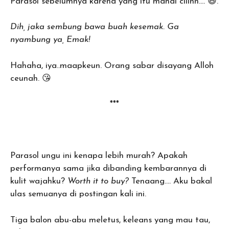
Parasol sebelumnya karena yang itu mahal ciiinn…. 😆.
Dih, jaka sembung bawa buah kesemak. Ga
nyambung ya, Emak!
Hahaha, iya..maapkeun. Orang sabar disayang Alloh
ceunah. 😘
***
Parasol ungu ini kenapa lebih murah? Apakah
performanya sama jika dibanding kembarannya di
kulit wajahku?
Worth it to buy?
Tenaang…. Aku bakal
ulas semuanya di postingan kali ini.
Tiga balon abu-abu meletus, keleans yang mau tau,