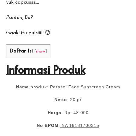
yuk capcusss….
Pantun, Bu?
Gaak! itu puisiiii! 😝
Daftar Isi
[
show
]
Informasi Produk
Nama produk
: Parasol Face Sunscreen Cream
Netto
: 20
gr
Harga
: Rp. 48.000
No BPOM
:
NA 18131700315