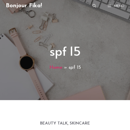
Skip
Bonjour Fika!
MENU
to
content
spf 15
Home
»
spf 15
BEAUTY TALK
,
SKINCARE