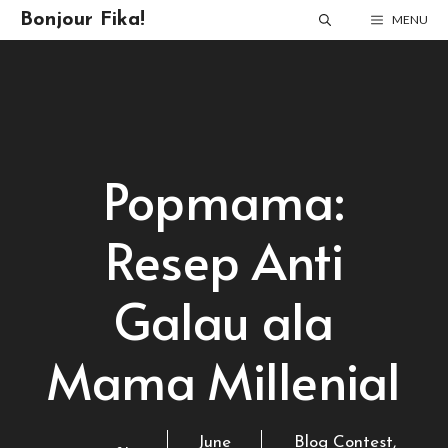
Skip
Bonjour Fika!
MENU
to
content
Popmama:
Resep Anti
Galau ala
Mama Millenial
June
Blog Contest
,