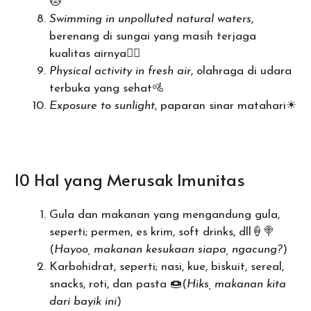
🐱
Swimming in unpolluted natural waters
,
berenang di sungai yang masih terjaga
kualitas airnya🏊‍♀
Physical activity in fresh air
, olahraga di udara
terbuka yang sehat🚵
Exposure to sunlight
, paparan sinar matahari☀
10 Hal yang Merusak Imunitas
Gula dan makanan yang mengandung gula,
seperti; permen, es krim, soft drinks, dll🍦🍭
(
Hayoo, makanan kesukaan siapa, ngacung?
)
Karbohidrat, seperti; nasi, kue, biskuit, sereal,
snacks, roti, dan pasta 🍩(
Hiks, makanan kita
dari bayik ini
)