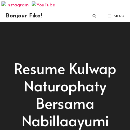
Skip
Bonjour Fika!
MENU
to
content
Resume Kulwap
Naturophaty
Bersama
Nabillaayumi