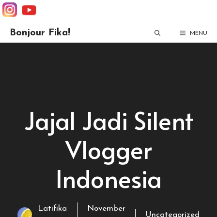
Skip
Bonjour Fika!
MENU
to
content
Jajal Jadi Silent
Vlogger
Indonesia
Latifika
November
Uncategorized