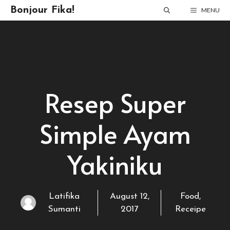
Skip
Bonjour Fika!
MENU
to
content
Resep Super
Simple Ayam
Yakiniku
Latifika
August 12,
Food
,
Sumanti
2017
Receipe