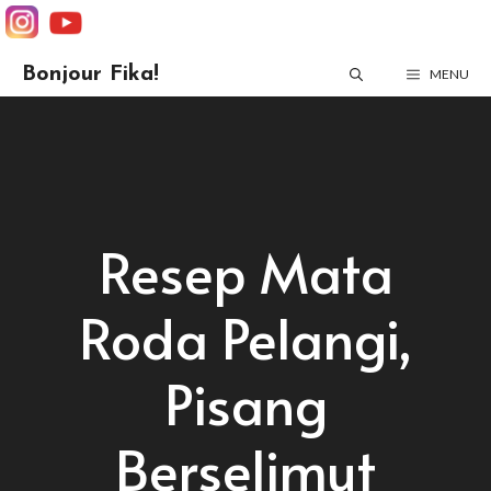
Skip
Bonjour Fika!
MENU
to
content
Resep Mata
Roda Pelangi,
Pisang
Berselimut