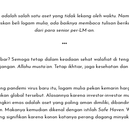
adalah salah satu aset yang tidak lekang oleh waktu. N
skan beli logam mulia, ada baiknya membaca tulisan berik
dari para senior per-LM-an.
***
bar? Semoga tetap dalam keadaan sehat walafiat di teng
 jangan.
Allohu musta’an.
Tetap ikhtiar, jaga kesehatan dan
 pandemi virus baru itu, logam mulia pekan kemarin har
kan global tersebut. Alasannya karena investor-investor 
ngkiri emas adalah aset yang paling aman dimiliki, diband
. Makanya kemudian dikenal dengan istilah
Safe Haven
. 
ang signifikan karena konon katanya perang dagang minyak