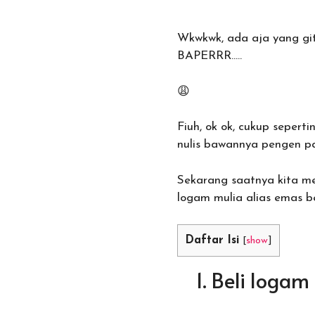
Wkwkwk, ada aja yang git
BAPERRR…..
😩
Fiuh, ok ok, cukup seper
nulis bawannya pengen p
Sekarang saatnya kita m
logam mulia alias emas be
Daftar Isi
[
show
]
1. Beli loga