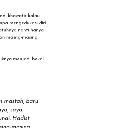
di khawatir kalau
npa mengedukasi diri
jatuhnya nanti hanya
pan masng-masing
aiknya menjadi bekal
n mastah, baru
hya, saya
nai. Hadist
sing-masing.