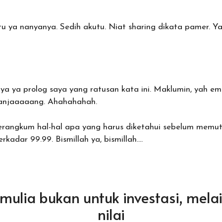
u ya nanyanya. Sedih akutu. Niat sharing dikata pamer. Ya
tinya ya prolog saya yang ratusan kata ini. Maklumin, yah
anjaaaaang. Ahahahahah.
erangkum hal-hal apa yang harus diketahui sebelum memu
rkadar 99.99. Bismillah ya, bismillah….
m mulia bukan untuk investasi, mela
nilai