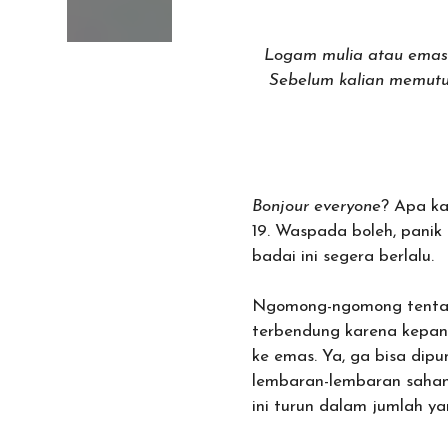
Logam mulia atau emas 
Sebelum kalian memutu
Bonjour everyone
? Apa ka
19. Waspada boleh, panik
badai ini segera berlalu.
Ngomong-ngomong tentang
terbendung karena kepani
ke emas. Ya, ga bisa dipu
lembaran-lembaran saham
ini turun dalam jumlah y