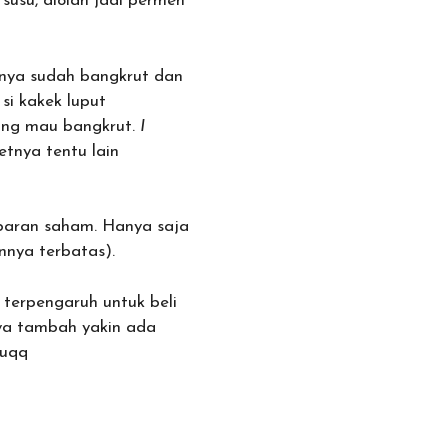
 susu, diolah jadi permen
nnya sudah bangkrut dan
si kakek luput
ang mau bangkrut.
I
etnya tentu lain
mbaran saham. Hanya saja
nnya terbatas).
terpengaruh untuk beli
aya tambah yakin ada
uqq