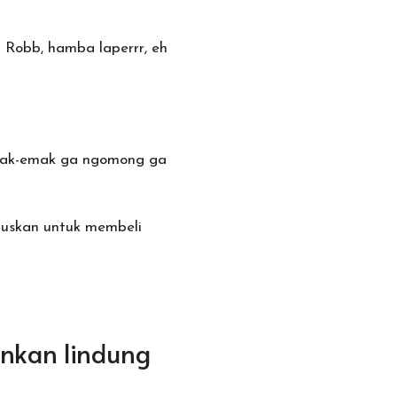
 Robb, hamba laperrr, eh
 emak-emak ga ngomong ga
tuskan untuk membeli
inkan lindung