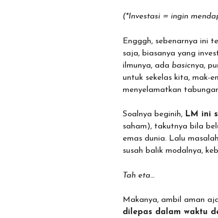
(*Investasi = ingin mendap
Engggh, sebenarnya ini te
saja, biasanya yang inv
ilmunya, ada
basic
nya, pu
untuk sekelas kita, mak-e
menyelamatkan tabungan d
Soalnya beginih,
LM ini 
saham), takutnya bila be
emas dunia. Lalu masalah
susah balik modalnya, ke
Tah eta…
Makanya, ambil aman aja
dilepas dalam waktu d