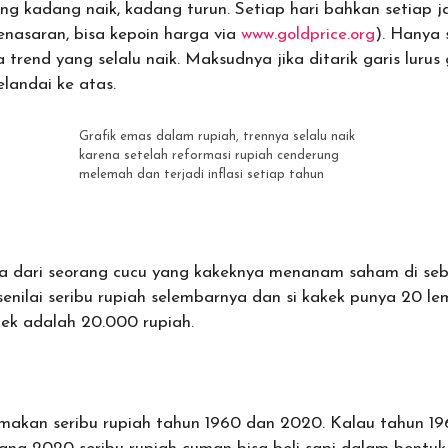
g kadang naik, kadang turun. Setiap hari bahkan setiap j
nasaran, bisa kepoin harga via
www.goldprice.org
). Hanya s
trend yang selalu naik. Maksudnya jika ditarik garis lurus
landai ke atas.
Grafik emas dalam rupiah, trennya selalu naik
karena setelah reformasi rupiah cenderung
melemah dan terjadi inflasi setiap tahun
ta dari seorang cucu yang kakeknya menanam saham di s
senilai seribu rupiah selembarnya dan si kakek punya 20 l
kek adalah 20.000 rupiah.
amakan seribu rupiah tahun 1960 dan 2020. Kalau tahun 196