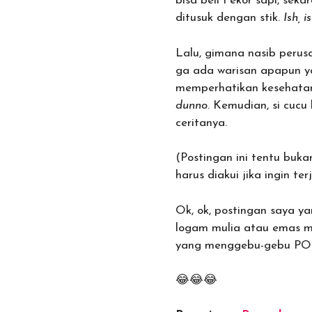
bisa beli 1 ekor sapi, se
ditusuk dengan stik.
Ish, is
Lalu, gimana nasib peru
ga ada warisan apapun ya
memperhatikan kesehata
dunno
. Kemudian, si cucu
ceritanya.
(Postingan ini tentu buk
harus diakui jika ingin t
Ok, ok, postingan saya 
logam mulia atau emas mu
yang menggebu-gebu P
😂😂😂