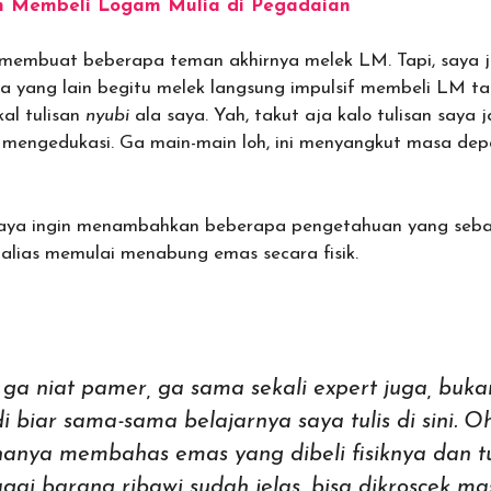
 Membeli Logam Mulia di Pegadaian
membuat beberapa teman akhirnya melek LM. Tapi, saya ja
 yang lain begitu melek langsung impulsif membeli LM ta
al tulisan
nyubi
ala saya. Yah, takut aja kalo tulisan saya 
 mengedukasi. Ga main-main loh, ini menyangkut masa de
ni saya ingin menambahkan beberapa pengetahuan yang seb
 alias memulai menabung emas secara fisik.
ga niat pamer, ga sama sekali expert juga, buka
di biar sama-sama belajarnya saya tulis di sini. O
anya membahas emas yang dibeli fisiknya dan tu
ai barang ribawi sudah jelas, bisa dikroscek ma