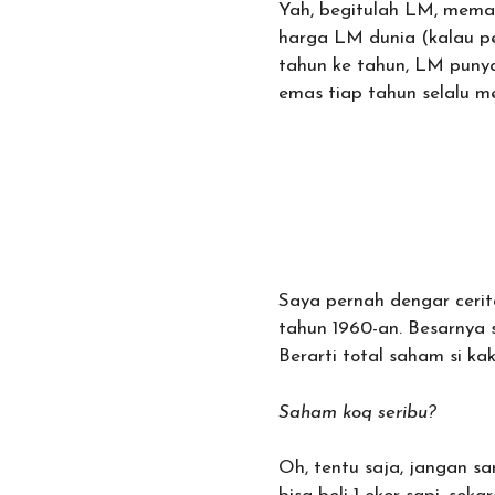
Yah, begitulah LM, meman
harga LM dunia (kalau pe
tahun ke tahun, LM punya 
emas tiap tahun selalu me
Saya pernah dengar ceri
tahun 1960-an. Besarnya 
Berarti total saham si ka
Saham koq seribu?
Oh, tentu saja, jangan s