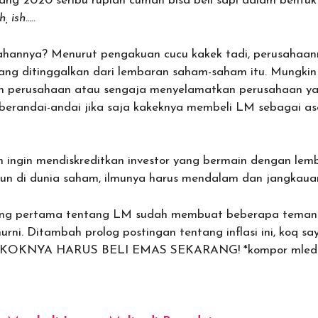
karang 2020 seribu rupiah cuman bisa beli sapi dalam bentuk
h, ish…..
sahannya? Menurut pengakuan cucu kakek tadi, perusahaa
ng ditinggalkan dari lembaran saham-saham itu. Mungkin 
n perusahaan atau sengaja menyelamatkan perusahaan y
 berandai-andai jika saja kakeknya membeli LM sebagai as
an ingin mendiskreditkan investor yang bermain dengan le
erjun di dunia saham, ilmunya harus mendalam dan jangkaua
yang pertama tentang LM sudah membuat beberapa teman 
rni. Ditambah prolog postingan tentang inflasi ini, koq s
OKOKNYA HARUS BELI EMAS SEKARANG! *kompor mled