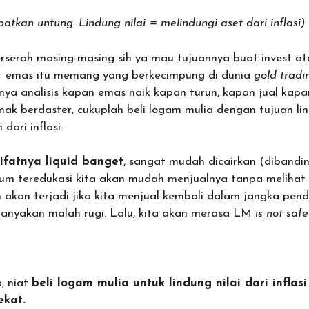
atkan untung. Lindung nilai = melindungi aset dari inflasi)
rserah masing-masing sih ya mau tujuannya buat invest ata
est emas itu memang yang berkecimpung di dunia
gold tradi
nya analisis kapan emas naik kapan turun, kapan jual kapa
mak berdaster, cukuplah beli logam mulia dengan tujuan lin
ari inflasi.
sifatnya liquid banget
, sangat mudah dicairkan (dibandi
lum teredukasi kita akan mudah menjualnya tanpa melihat s
 akan terjadi jika kita menjual kembali dalam jangka pend
banyakan malah rugi. Lalu, kita akan merasa LM
is not saf
, niat
beli logam mulia untuk lindung nilai dari inflas
ekat.