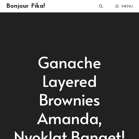
Skip
Bonjour Fika!
MENU
to
content
Ganache
Layered
Brownies
Amanda,
Nyoklat Banget!