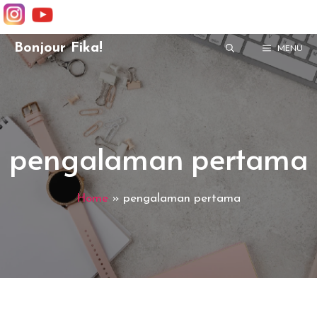
Skip
Bonjour Fika!
MENU
to
content
pengalaman pertama
Home
»
pengalaman pertama