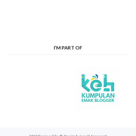
I’M PART OF