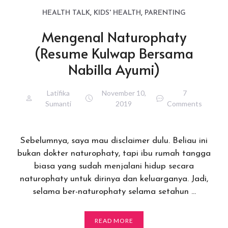
HEALTH TALK
,
KIDS' HEALTH
,
PARENTING
Mengenal Naturophaty
(Resume Kulwap Bersama
Nabilla Ayumi)
Latifika
November 10,
7
Sumanti
2019
Comments
Sebelumnya, saya mau disclaimer dulu. Beliau ini
bukan dokter naturophaty, tapi ibu rumah tangga
biasa yang sudah menjalani hidup secara
naturophaty untuk dirinya dan keluarganya. Jadi,
selama ber-naturophaty selama setahun …
READ MORE