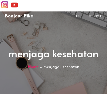
Skip
Bonjour Fika!
MENU
to
content
menjaga kesehatan
Home
»
menjaga kesehatan