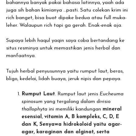
bahannya banyak pakai bahasa latinnya, yaah ada
juga sih bahan kimianya …pasti. Satu colekan krim ini
rich banget, bisa buat dipake bedua atau full muka-
leher. Walaupun rich tapi ga gerah. Enak-enak aja.
Supaya lebih haqul yaqin saya coba bertandang ke
situs resminya untuk memastikan jenis herbal dan
manfaatnya.
Tujuh herbal penyusunnya yaitu rumput laut, beras,
bligo, kedelai, lidah buaya, jeruk nipis dan pepaya.
Rumput Laut
. Rumput laut jenis
Eucheuma
spinosum
yang tergolong dalam divisio
thallophyta
ini memiliki kandungan
mineral
esensial
,
vitamin A, B kompleks, C, D, E
dan K, Senyawa hidrokoloid yaitu agar-
agar, karaginan dan alginat, serta