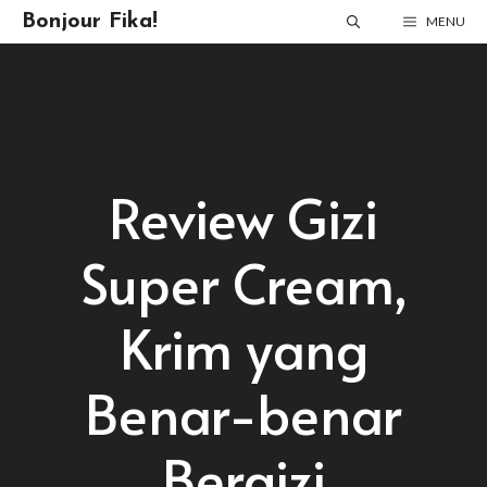
Skip
Bonjour Fika!
MENU
to
content
Review Gizi
Super Cream,
Krim yang
Benar-benar
Bergizi