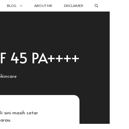
BLOG
ABOUT ME
DISCLAIMER
PF 45 PA++++
Skincare
 sini masih cetar
arau.