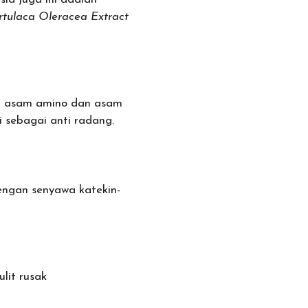
rtulaca Oleracea Extract
a asam amino dan asam
 sebagai anti radang.
dengan senyawa katekin-
lit rusak