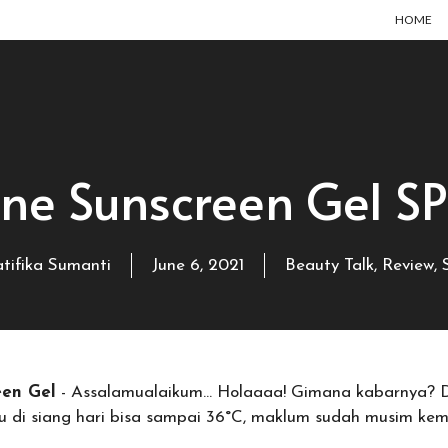
HOME
ine Sunscreen Gel S
tifika Sumanti
June 6, 2021
Beauty Talk
,
Review
,
een Gel
- Assalamualaikum… Holaaaa! Gimana kabarnya? Di
 di siang hari bisa sampai 36°C, maklum sudah musim kem