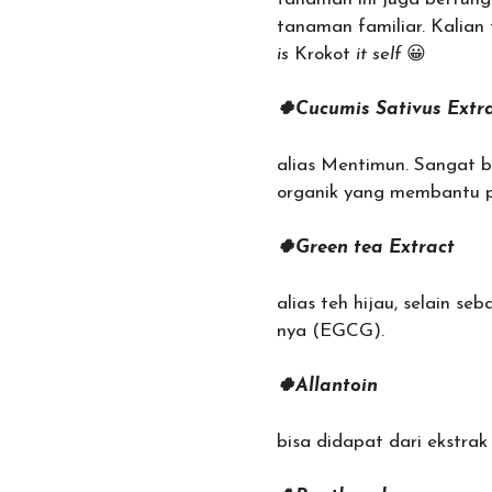
tanaman familiar. Kalia
is
Krokot
it self
😀
🍀Cucumis Sativus Extr
alias Mentimun. Sangat 
organik yang membantu pe
🍀Green tea Extract
alias teh hijau, selain s
nya (EGCG).
🍀Allantoin
bisa didapat dari ekstrak