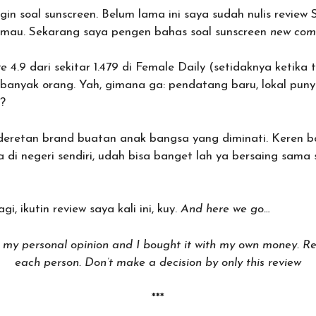
gin soal sunscreen. Belum lama ini saya sudah nulis review S
au mau. Sekarang saya pengen bahas soal sunscreen
new com
te
4.9 dari sekitar 1.479 di Female Daily (setidaknya ketika t
anyak orang. Yah, gimana ga: pendatang baru, lokal punya,
?
retan brand buatan anak bangsa yang diminati. Keren ban
di negeri sendiri, udah bisa banget lah ya bersaing sama 
i, ikutin review saya kali ini, kuy.
And here we go…
is my personal opinion and I bought it with my own money. Res
each person. Don’t make a decision by only this review
***