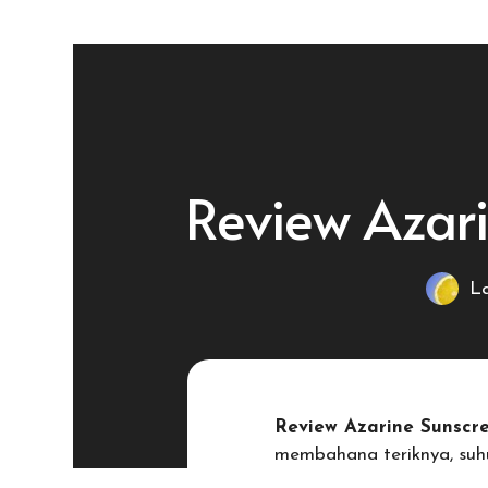
Skip
to
content
Review Azar
La
Review Azarine Sunscr
membahana teriknya, suhu