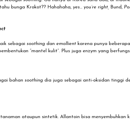
n tahu bunga Krokot?? Hahahaha,
yes… you’re right,
Bund,
Po
act
baik sebagai
soothing
dan
emollient
karena punya beberap
mbentukan “mantel kulit”. Plus juga enzym yang berfungsi
ebagai bahan
soothing
dia juga sebagai anti-oksidan tinggi 
 tanaman ataupun sintetik. Allantoin bisa menyembuhkan ku