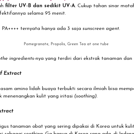
ah
filter UV-B dan sedikit UV-A
. Cukup tahan sinar mata
fektifannya selama 95 menit.
 PA++++ ternyata hanya ada 3 saja
sunscreen agent.
Pomegranate, Propolis, Green Tea at one tube
the ingredients-
nya yang terdiri dari ekstrak tanaman dan j
f Extract
, asam amino lidah buaya terbukti secara ilmiah bisa mempe
k menenangkan kulit yang iritasi
(soothing).
xtract
ligus tanaman obat yang sering dipakai di Korea untuk kulit 
si sebagai
soothing.
Ga hanya di Korea sana ada, di Indone