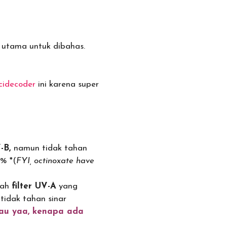
 utama untuk dibahas.
cidecoder
ini karena super
V-B,
namun tidak tahan
% *(
FYI, octinoxate have
lah
filter UV-A
yang
tidak tahan sinar
tau yaa, kenapa ada