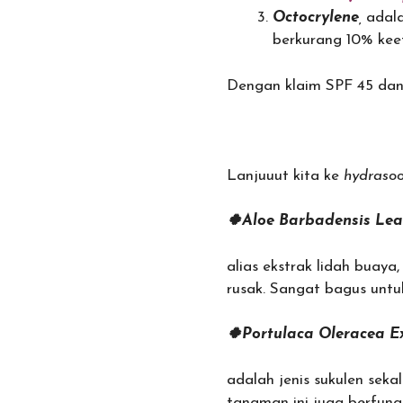
Octocrylene
,
adal
berkurang 10% kee
Dengan klaim SPF 45 dan
Lanjuuut kita ke
hydrasoo
🍀Aloe Barbadensis Lea
alias ekstrak lidah buaya
rusak. Sangat bagus untu
🍀Portulaca Oleracea E
adalah jenis sukulen seka
tanaman ini juga berfung