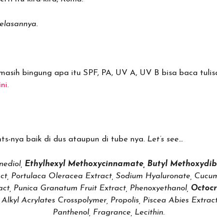
elasannya.
masih bingung apa itu SPF, PA, UV A, UV B bisa baca tul
ni.
ents-nya baik di dus ataupun di tube nya.
Let’s see…
nediol,
Ethylhexyl Methoxycinnamate, Butyl Methoxydi
ct, Portulaca Oleracea Extract, Sodium Hyaluronate, Cucumi
act, Punica Granatum Fruit Extract, Phenoxyethanol,
Octocr
Alkyl Acrylates Crosspolymer, Propolis, Piscea Abies Extrac
Panthenol, Fragrance, Lecithin.