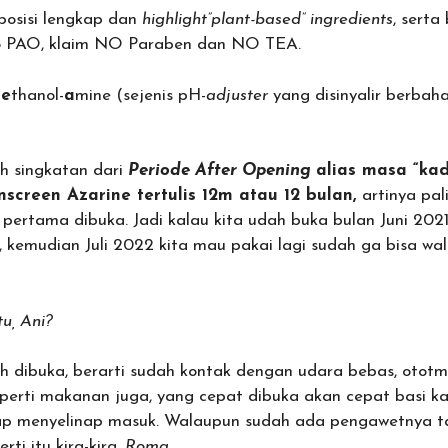
posisi lengkap dan
highlight”plant-based” ingredients
, sert
fo PAO, klaim NO Paraben dan NO TEA.
-
e
thanol-
a
mine (sejenis pH-
adjuster
yang disinyalir berbaha
h singkatan dari
Periode After Opening
alias masa “ka
screen Azarine tertulis 12m atau 12 bulan,
artinya pal
 pertama dibuka. Jadi kalau kita udah buka bulan Juni 2021,
 kemudian Juli 2022 kita mau pakai lagi sudah ga bisa w
tu, Ani?
 dibuka, berarti sudah kontak dengan udara bebas, ototma
erti makanan juga, yang cepat dibuka akan cepat basi ka
iap menyelinap masuk. Walaupun sudah ada pengawetnya t
rti itu kira-kira,
Roma.