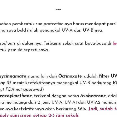
***
n bahan pembentuk
sun protection-
nya harus mendapat porsi
yang saya bold itulah penangkal UV-A dan UV-B nya.
redients
di dalamnya. Terbantu sekali saat baca-baca di
In
tuk pemula seperti saya.
oxycinnamate
,
nama lain dari
Octinoxate
,
adalah
filter U
tiap 35 menit keefektifannya menangkal UV-B berkurang 10
ut FDA not approved
)
benzoylmethane
,
terkenal dengan nama
Avobenzone
,
ada
a melindungi dari 2 jenis UV-A: UV-A1 dan UV-A2, namun 
jam-nya keefektifannya akan berkurang 36%.
Jadi, sudah 
pply
sunscreen setiap 2-3 jam sekali.