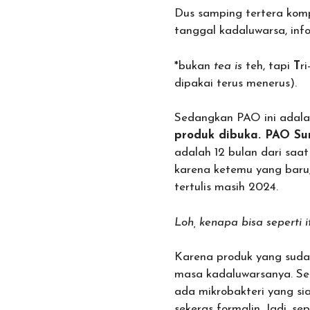
Dus samping tertera kom
tanggal kadaluwarsa, in
*bukan
tea is
teh, tapi
T
ri
dipakai terus menerus).
Sedangkan PAO ini adala
produk dibuka. PAO Sun
adalah 12 bulan dari saat
karena ketemu yang baru,
tertulis masih 2024.
Loh, kenapa bisa seperti i
Karena produk yang sudah
masa kadaluwarsanya. Sep
ada mikrobakteri yang s
sekeras formalin. Jadi, sepe