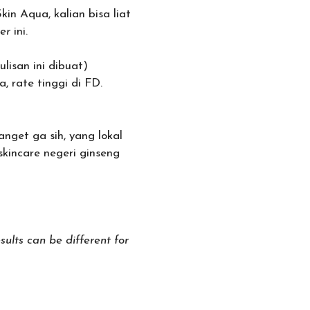
kin Aqua, kalian bisa liat
er
ini.
ulisan ini dibuat)
 rate tinggi di FD.
get ga sih, yang lokal
skincare negeri ginseng
ults can be different for