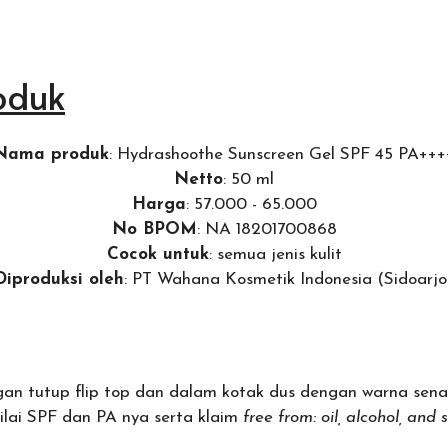
oduk
Nama
produk
: Hydrashoothe Sunscreen Gel SPF 45 PA+++
Netto
: 50 ml
Harga
: 57.000 - 65.000
No BPOM
: NA 18201700868
Cocok untuk
: semua jenis kulit
Diproduksi oleh
: PT Wahana Kosmetik Indonesia (Sidoarjo
an tutup flip top dan dalam kotak dus dengan warna senada:
ilai SPF dan PA nya serta klaim
free from: oil, alcohol, and s