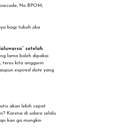
a barcode, No BPOM,
ya bagi tubuh jika
daluwarsa” setelah
ing lama boleh dipakai
 terus kita anggurin
alaupun
expired date
yang
tis akan lebih cepat
n? Karena di udara selalu
api kan ga mungkin