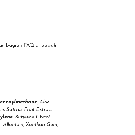
isan bagian FAQ di bawah
benzoylmethane
, Aloe
s Sativus Fruit Extract,
ylene
, Butylene Glycol,
t, Allantoin, Xanthan Gum,