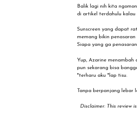
Balik lagi nih kita ngomon
di artikel terdahulu kal
Sunscreen yang dapat
ra
memang bikin penasaran b
Siapa yang ga penasaran
Yup, Azarine menambah de
pun sekarang bisa bangga 
*terharu aku *lap tisu.
Tanpa berpanjang lebar lag
Disclaimer: This review 