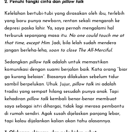
2. Penuhi tangki cinta dan
pillow talk
Kelelahan bertubi-tubi yang dirasakan oleh ibu, terlebih
yang baru punya newborn, rentan sekali mengarah ke
depresi paska lahir. Ya, saya pernah mengalami hal
terburuk sepanjang masa itu.
No one could touch me at
that time, except Him
. Jadi, bila lelah sudah mendera
jangan berleha-leha,
soon to close The All-Merciful.
Sedangkan
pillow talk
adalah untuk memastikan
komunikasi dengan suami berjalan baik. Kata orang “biar
ga kurang belaian”. Biasanya dilakukan sebelum tidur
sambil berpelukan. Uhuk. Jujur,
pillow talk
ini adalah
tradisi yang sempat hilang sesudah punya anak. Tapi
kehadiran
pillow talk
kembali benar-benar membuat
saya sebagai istri dihargai, tidak lagi merasa pembantu
di rumah sendiri. Agak susah dijelaskan panjang lebar,
tapi kalau dijalankan kalian akan tahu alasannya.