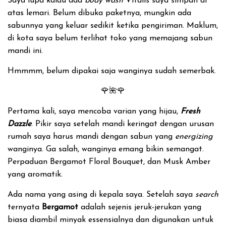
Saya lupa kalau ada
body wash
Vitalis saya simpan di
atas lemari. Belum dibuka paketnya, mungkin ada
sabunnya yang keluar sedikit ketika pengiriman. Maklum,
di kota saya belum terlihat toko yang memajang sabun
mandi ini.
Hmmmm, belum dipakai saja wanginya sudah semerbak.
🌹🌺🌹
Pertama kali, saya mencoba varian yang hijau,
Fresh
Dazzle
. Pikir saya setelah mandi keringat dengan urusan
rumah saya harus mandi dengan sabun yang
energizing
wanginya. Ga salah, wanginya emang bikin semangat.
Perpaduan Bergamot Floral Bouquet, dan Musk Amber
yang aromatik.
Ada nama yang asing di kepala saya. Setelah saya
search
ternyata
Bergamot
adalah sejenis jeruk-jerukan yang
biasa diambil minyak essensialnya dan digunakan untuk