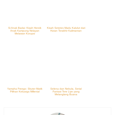
Si Anak Badai: Kisah Heroik
Kisah Setetes Madu Kalulut dari
Anak Kampung Nelayan
Hutan Terakhir Kalimantan
Melawan Korupsi
Yamaha Freego: Skuter Matik
Selena dan Nebula, Serial
Pilihan Keluarga Millenial
Fantasi Tere Liye yang
Melanglang Buana