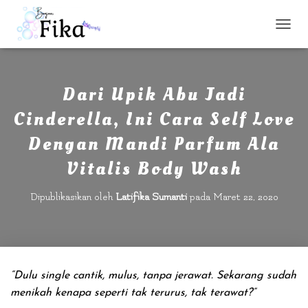
T
O
G
G
L
Dari Upik Abu Jadi
E
Cinderella, Ini Cara Self Love
N
A
Dengan Mandi Parfum Ala
V
I
Vitalis Body Wash
G
A
S
Dipublikasikan oleh
Latifika Sumanti
pada
Maret 22, 2020
I
“Dulu single cantik, mulus, tanpa jerawat. Sekarang sudah
menikah kenapa seperti tak terurus, tak terawat?”