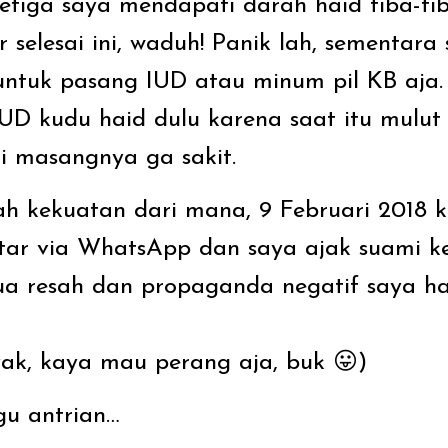
ketiga saya mendapati darah haid tiba-ti
r selesai ini, waduh! Panik lah, sementar
ntuk pasang IUD atau minum pil KB aja. 
D kudu haid dulu karena saat itu mulut
i masangnya ga sakit.
ah kekuatan dari mana, 9 Februari 2018 
tar via WhatsApp dan saya ajak suami k
mua resah dan propaganda negatif saya ha
ak, kaya mau perang aja, buk 😛)
u antrian…