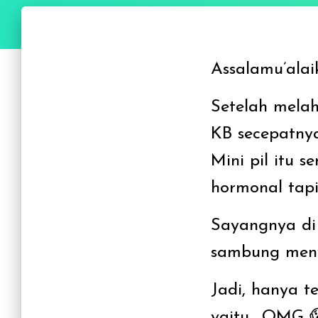
Assalamu’alai
Setelah mela
KB secepatnya
Mini pil itu
hormonal tap
Sayangnya di 
sambung menya
Jadi, hanya t
yaitu….OMG 