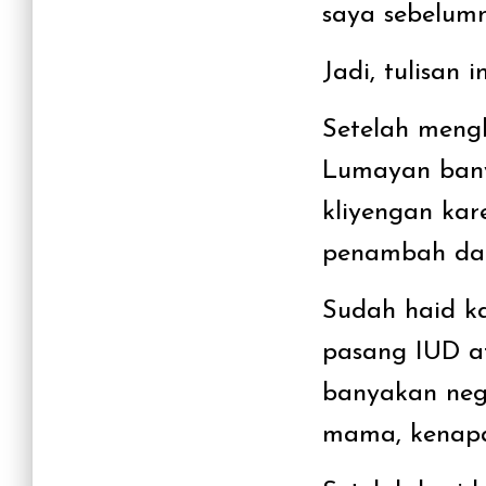
saya sebelum
Jadi, tulisan
Setelah mengh
Lumayan bany
kliyengan ka
penambah da
Sudah haid ka
pasang IUD at
banyakan nega
mama, kenapa 