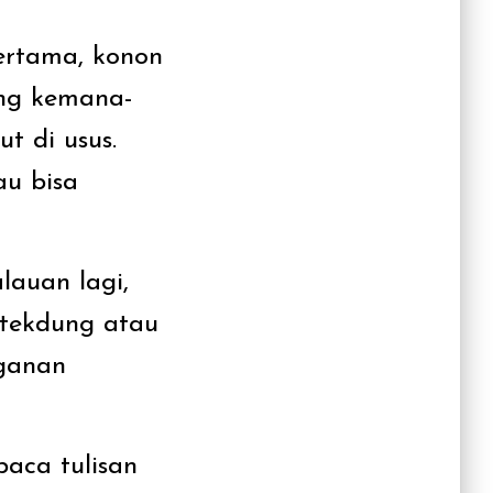
ertama, konon
eng kemana-
t di usus.
au bisa
auan lagi,
 tekdung atau
gganan
aca tulisan