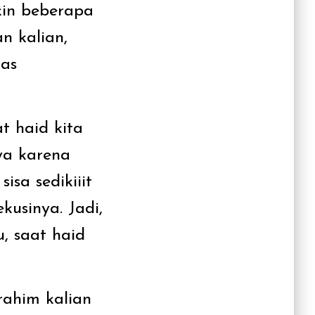
kin beberapa
n kalian,
tas
t haid kita
ya karena
isa sedikiiit
usinya. Jadi,
, saat haid
rahim kalian