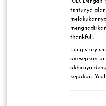
IUD. Dengan 
tentunya ala
melakukannya.
menghadirkan 
thankfull.
Long story sh
diresepkan an
akhirnya den
kejadian. Yeah