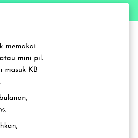
uk memakai
tau mini pil.
ih masuk KB
.
ebulanan,
s.
ehkan,