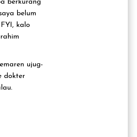
ba berkurang
a saya belum
FYI, kalo
 rahim
kemaren ujug-
e dokter
lau.