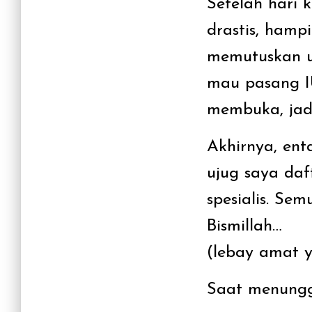
Setelah hari 
drastis, hampi
memutuskan u
mau pasang IU
membuka, jad
Akhirnya, ent
ujug saya daf
spesialis. Se
Bismillah…
(lebay amat y
Saat menungg