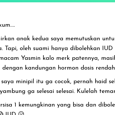
kum….
hirkan anak kedua saya memutuskan unt
. Tapi, oleh suami hanya dibolehkan IUD a
 semacam Yasmin kalo merk patennya, mas
i dengan kandungan hormon dosis rendah
saya minipil itu ga cocok, pernah haid s
mbung ga selesai selesai. Kulelah teman
ersisa 1 kemungkinan yang bisa dan dibol
 IUD 😥