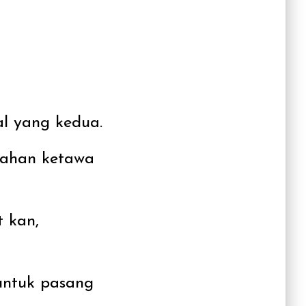
al yang kedua.
enahan ketawa
 kan,
untuk pasang