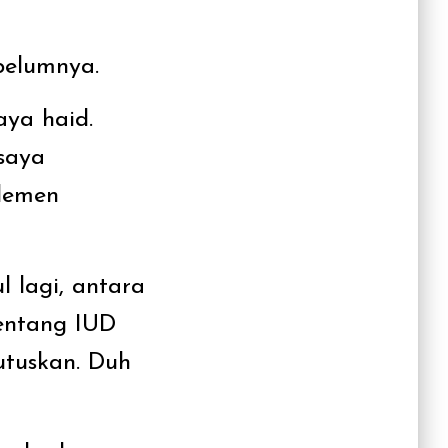
ebelumnya.
aya haid.
saya
plemen
 lagi, antara
tentang IUD
utuskan. Duh