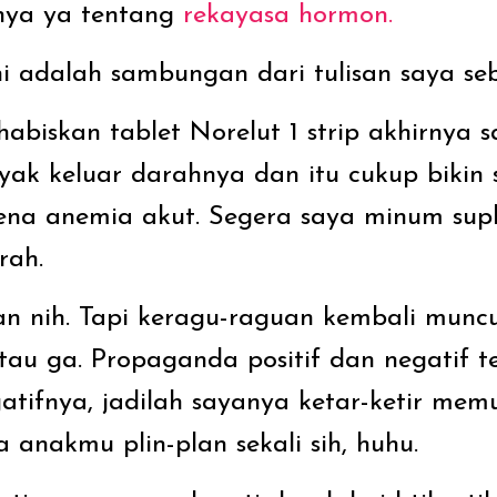
nya ya tentang
rekayasa hormon.
 ini adalah sambungan dari tulisan saya s
abiskan tablet Norelut 1 strip akhirnya s
ak keluar darahnya dan itu cukup bikin 
rena anemia akut. Segera saya minum su
rah.
n nih. Tapi keragu-raguan kembali muncul
au ga. Propaganda positif dan negatif 
tifnya, jadilah sayanya ketar-ketir mem
anakmu plin-plan sekali sih, huhu.