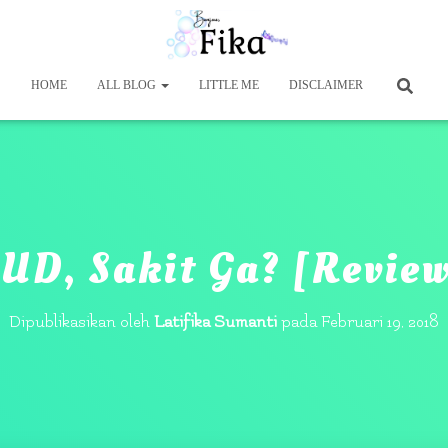
HOME
ALL BLOG
LITTLE ME
DISCLAIMER
UD, Sakit Ga? [Revie
Dipublikasikan oleh
Latifika Sumanti
pada
Februari 19, 2018