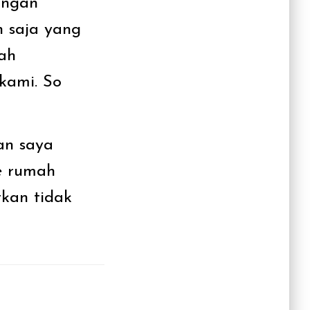
angan
 saja yang
dah
 kami. So
an saya
ke rumah
kan tidak