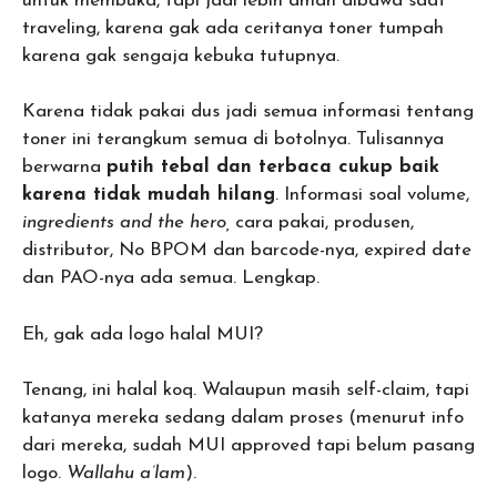
untuk membuka, tapi jadi lebih aman dibawa saat
traveling, karena gak ada ceritanya toner tumpah
karena gak sengaja kebuka tutupnya.
Karena tidak pakai dus jadi semua informasi tentang
toner ini terangkum semua di botolnya. Tulisannya
berwarna
putih tebal dan terbaca cukup baik
karena tidak mudah hilang
. Informasi soal volume,
ingredients and the hero,
cara pakai, produsen,
distributor, No BPOM dan barcode-nya, expired date
dan PAO-nya ada semua. Lengkap.
Eh, gak ada logo halal MUI?
Tenang, ini halal koq. Walaupun masih self-claim, tapi
katanya mereka sedang dalam proses (menurut info
dari mereka, sudah MUI approved tapi belum pasang
logo.
Wallahu a’lam
).