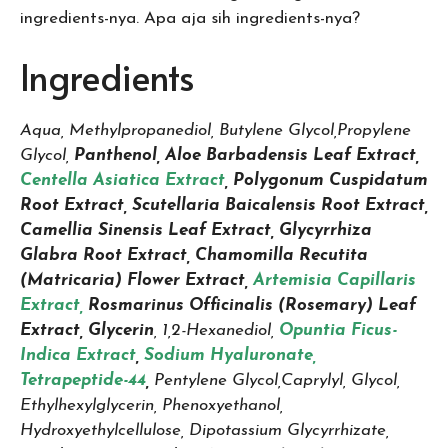
ingredients-nya. Apa aja sih ingredients-nya?
Ingredients
Aqua,
Methylpropanediol,
Butylene Glycol,
Propylene
Glycol,
Panthenol,
Aloe Barbadensis Leaf Extract,
Centella Asiatica Extract
,
Polygonum Cuspidatum
Root Extract,
Scutellaria Baicalensis Root Extract,
Camellia Sinensis Leaf Extract,
Glycyrrhiza
Glabra Root Extract,
Chamomilla Recutita
(Matricaria) Flower Extract,
Artemisia Capillaris
Extract,
Rosmarinus Officinalis (Rosemary) Leaf
Extract,
Glycerin
,
1,2-Hexanediol,
Opuntia Ficus-
Indica Extract
,
Sodium Hyaluronate,
Tetrapeptide-44
,
Pentylene Glycol,
Caprylyl, Glycol,
Ethylhexylglycerin,
Phenoxyethanol,
Hydroxyethylcellulose,
Dipotassium Glycyrrhizate,