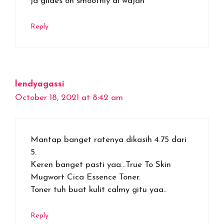
jd glides on smoothly di wajah
Reply
lendyagassi
October 18, 2021 at 8:42 am
Mantap banget ratenya dikasih 4.75 dari
5.
Keren banget pasti yaa…True To Skin
Mugwort Cica Essence Toner.
Toner tuh buat kulit calmy gitu yaa..
Reply