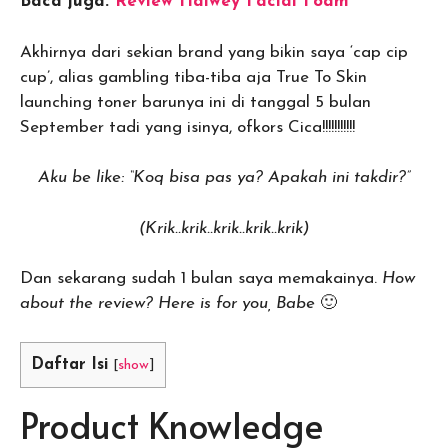
Baca juga:
Review Halwey Facial Foam
Akhirnya dari sekian brand yang bikin saya ‘cap cip
cup’, alias gambling tiba-tiba aja True To Skin
launching toner barunya ini di tanggal 5 bulan
September tadi yang isinya, ofkors Cica!!!!!!!!!!!
Aku be like: “Koq bisa pas ya? Apakah ini takdir?”
(Krik..krik..krik..krik..krik)
Dan sekarang sudah 1 bulan saya memakainya.
How
about the review? Here is for you, Babe
🙂
Daftar Isi
[
show
]
Product Knowledge