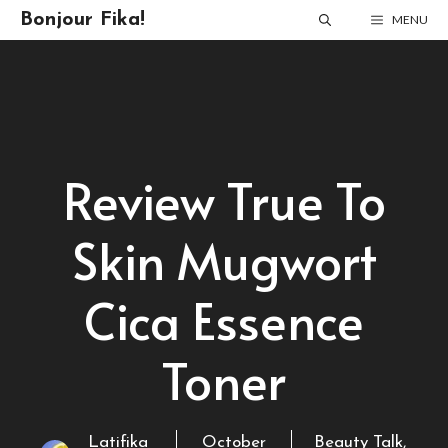
Skip
Bonjour Fika!
MENU
to
content
Review True To
Skin Mugwort
Cica Essence
Toner
Latifika
October
Beauty Talk
,