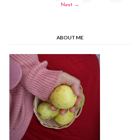
navigation
Next
→
ABOUT ME