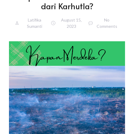
dari Karhutla?
Latifika
August 15,
No
Sumanti
2023
Comments