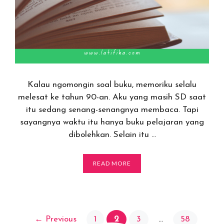
Kalau ngomongin soal buku, memoriku selalu
melesat ke tahun 90-an. Aku yang masih SD saat
itu sedang senang-senangnya membaca. Tapi
sayangnya waktu itu hanya buku pelajaran yang
dibolehkan. Selain itu …
READ MORE
Page
Post
Page
Page
Page
←
Previous
1
2
3
…
58