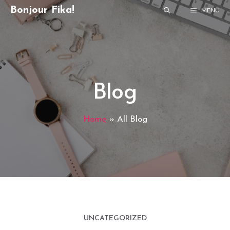
Skip
Bonjour Fika!
MENU
to
content
Blog
Home
»
All Blog
UNCATEGORIZED