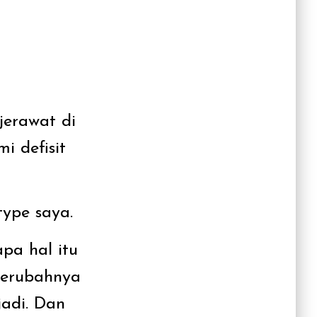
jerawat di
i defisit
type saya.
apa hal itu
berubahnya
jadi. Dan