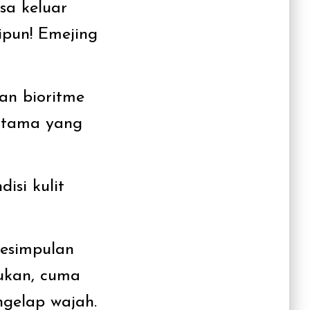
sa keluar
ipun! Emejing
dan bioritme
rutama yang
si kulit
kesimpulan
bukan, cuma
ngelap wajah.