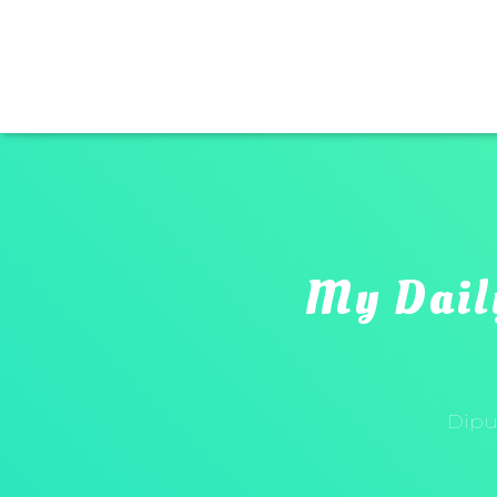
My Dail
Dipu