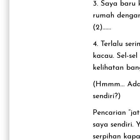
3. Saya baru 
rumah dengan 
(2)……
4. Terlalu ser
kacau. Sel-se
kelihatan bang
(Hmmm… Ada y
sendiri?)
Pencarian “ja
saya sendiri.
serpihan kapa