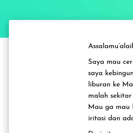
Assalamu’alai
Saya mau ceri
saya kebingun
liburan ke Ma
malah sekitar
Mau ga mau ka
iritasi dan ad