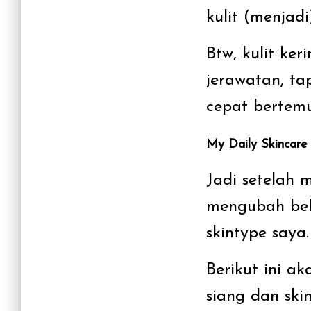
kulit (menjadi
Btw, kulit ke
jerawatan, ta
cepat bertem
My Daily Skincare
Jadi setelah 
mengubah bebe
skintype saya.
Berikut ini a
siang dan ski