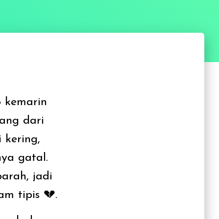
8 kemarin
ang dari
 kering,
ya gatal.
arah, jadi
am tipis 💔.