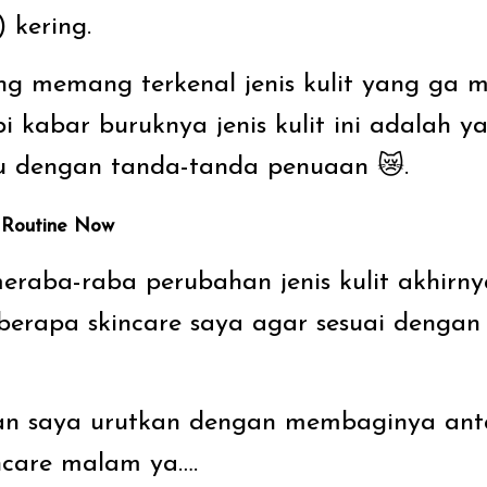
) kering.
ring memang terkenal jenis kulit yang ga
pi kabar buruknya jenis kulit ini adalah y
u dengan tanda-tanda penuaan 😿.
 Routine Now
meraba-raba perubahan jenis kulit akhirn
rapa skincare saya agar sesuai dengan d
kan saya urutkan dengan membaginya ant
ncare malam ya….