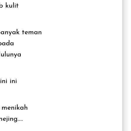
 kulit
 Banyak teman
 pada
dulunya
ni ini
n menikah
ejing….