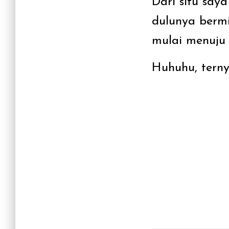
Dari situ saya
dulunya berm
mulai menuju 
Huhuhu, ternya