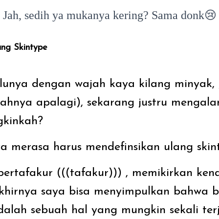
Jah, sedih ya mukanya kering? Sama donk😢
ang Skintype
unya dengan wajah kaya kilang minyak, 
wahnya apalagi), sekarang justru mengalam
kinkah?
aya merasa harus mendefinsikan ulang skin
bertafakur (((tafakur))) , memikirkan ken
 akhirnya saya bisa menyimpulkan bahwa 
adalah sebuah hal yang mungkin sekali ter