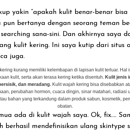
up yakin “apakah kulit benar-benar bisa
ya pun bertanya dengan seorang teman be
searching sana-sini. Dan akhirnya saya 
ang kulit kering. Ini saya kutip dari situs 
ca juga.
 kering kurang memiliki kelembapan di lapisan kulit terluar. Hal
an kulit, serta akan terasa kering ketika disentuh.
Kulit jenis
bersisik, dan meradang.
Kulit wajah kering bisa disebabkan at
uaan, perubahan hormon, cuaca dingin, sinar matahari, radiasi ul
 atau bahan yang terkandung dalam produk sabun, kosmetik, pem
obatan.
emua ada di kulit wajah saya. Ok, fix…. Sa
 berhasil mendefinisikan ulang skintype s