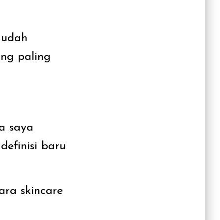
 mudah
ang paling
ya saya
efinisi baru
ara skincare