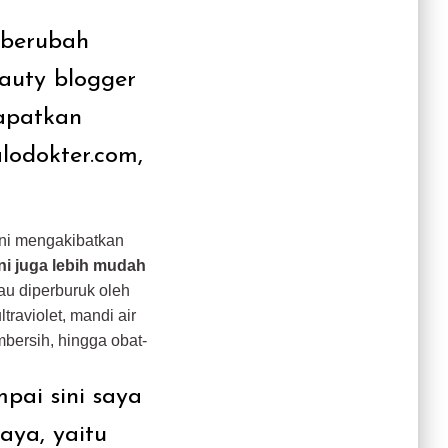
 berubah
auty blogger
dapatkan
alodokter.com,
 ini mengakibatkan
 ini juga lebih mudah
au diperburuk oleh
traviolet, mandi air
bersih, hingga obat-
mpai sini saya
aya, yaitu