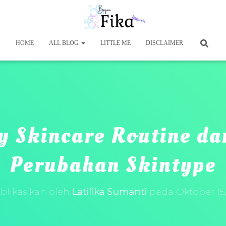
HOME
ALL BLOG
LITTLE ME
DISCLAIMER
y Skincare Routine da
Perubahan Skintype
blikasikan oleh
Latifika Sumanti
pada
Oktober 15