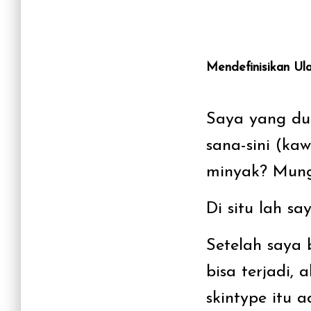
Mendefinisikan Ul
Saya yang dul
sana-sini (ka
minyak? Mung
Di situ lah s
Setelah saya 
bisa terjadi,
skintype itu 