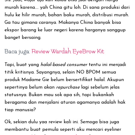
Sis. Jadi, wajar aja kan kalau bisa jual dengan harga
murah karena…. yah China gitu loh. Di sana produksi dari
hulu ke hilir murah, bahan baku murah, distribusi murah.
Ga tau gimana caranya. Makanya China banyak bisa
ekspor barang ke luar negeri karena harganya sanggup
banget bersaing.
Baca juga:
Review Wardah EyeBrow Kit
Tapi, buat yang
halal-based consumer
tentu ini menjadi
titik kritisnya. Sayangnya, selain NO BPOM semua
produk Madame Gie belum bersertifikat halal. Akupun
sepertinya belum akan
repurchase
lagi sebelum jelas
statusnya. Bukan mau sok apa sih, tapi bukankah
beragama dan menjalani aturan agamanya adalah hak
tiap manusia?
Ok, sekian dulu yaa review kali ini. Semoga bisa juga
membantu buat pemula seperti aku mencari eyeliner