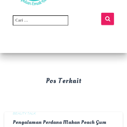
C
a
r
i
u
n
t
u
k
:
Pos Terkait
BEAUTY TALK
Pengalaman Perdana Makan Peach Gum