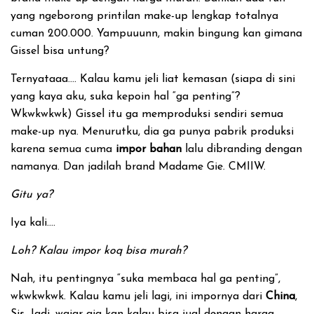
yang ngeborong printilan make-up lengkap totalnya
cuman 200.000. Yampuuunn, makin bingung kan gimana
Gissel bisa untung?
Ternyataaa…. Kalau kamu jeli liat kemasan (siapa di sini
yang kaya aku, suka kepoin hal “ga penting”?
Wkwkwkwk) Gissel itu ga memproduksi sendiri semua
make-up nya. Menurutku, dia ga punya pabrik produksi
karena semua cuma
impor bahan
lalu dibranding dengan
namanya. Dan jadilah brand Madame Gie. CMIIW.
Gitu ya?
Iya kali….
Loh? Kalau impor koq bisa murah?
Nah, itu pentingnya “suka membaca hal ga penting”,
wkwkwkwk. Kalau kamu jeli lagi, ini impornya dari
China
,