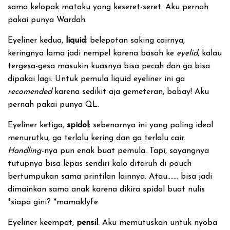
sama kelopak mataku yang keseret-seret. Aku pernah
pakai punya Wardah.
Eyeliner kedua,
liquid
; belepotan saking cairnya,
keringnya lama jadi nempel karena basah ke
eyelid
, kalau
tergesa-gesa masukin kuasnya bisa pecah dan ga bisa
dipakai lagi. Untuk pemula liquid eyeliner ini ga
recomended
karena sedikit aja gemeteran, babay! Aku
pernah pakai punya QL.
Eyeliner ketiga,
spidol
; sebenarnya ini yang paling ideal
menurutku, ga terlalu kering dan ga terlalu cair.
Handling
-nya pun enak buat pemula. Tapi, sayangnya
tutupnya bisa lepas sendiri kalo ditaruh di pouch
bertumpukan sama printilan lainnya. Atau……. bisa jadi
dimainkan sama anak karena dikira spidol buat nulis
*siapa gini? *mamaklyfe
Eyeliner keempat,
pensil
. Aku memutuskan untuk nyoba