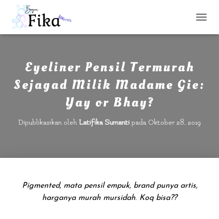
T
O
G
G
L
Eyeliner Pensil Termurah
E
Sejagad Milik Madame Gie:
N
A
Yay or Bhay?
V
I
G
Dipublikasikan oleh
Latifika Sumanti
pada
Oktober 28, 2019
A
S
I
Pigmented, mata pensil empuk,
brand punya artis,
harganya murah mursidah
.
Koq bisa??