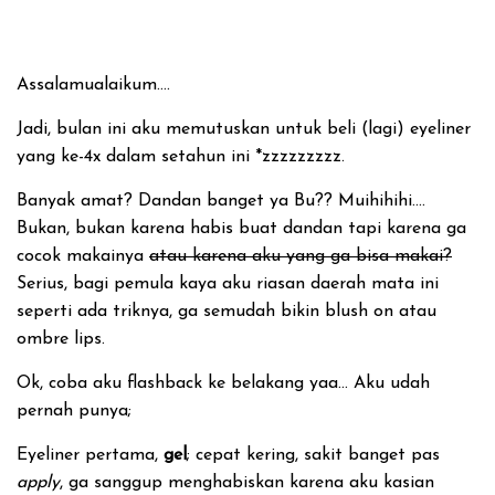
Assalamualaikum….
Jadi, bulan ini aku memutuskan untuk beli (lagi) eyeliner
yang ke-4x dalam setahun ini *zzzzzzzzz.
Banyak amat? Dandan banget ya Bu?? Muihihihi….
Bukan, bukan karena habis buat dandan tapi karena ga
cocok makainya
atau karena aku yang ga bisa makai?
Serius, bagi pemula kaya aku riasan daerah mata ini
seperti ada triknya, ga semudah bikin blush on atau
ombre lips.
Ok, coba aku flashback ke belakang yaa… Aku udah
pernah punya;
Eyeliner pertama,
gel
; cepat kering, sakit banget pas
apply
, ga sanggup menghabiskan karena aku kasian