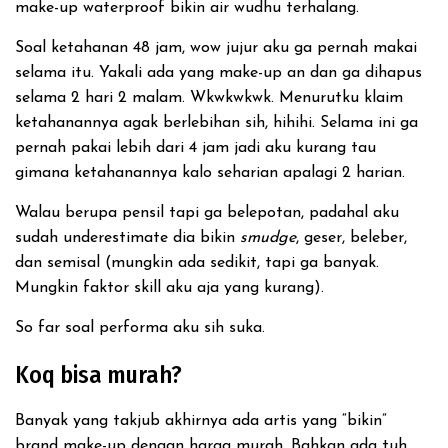
make-up waterproof bikin air wudhu terhalang.
Soal ketahanan 48 jam, wow jujur aku ga pernah makai
selama itu. Yakali ada yang make-up an dan ga dihapus
selama 2 hari 2 malam. Wkwkwkwk. Menurutku klaim
ketahanannya agak berlebihan sih, hihihi. Selama ini ga
pernah pakai lebih dari 4 jam jadi aku kurang tau
gimana ketahanannya kalo seharian apalagi 2 harian.
Walau berupa pensil tapi ga belepotan, padahal aku
sudah underestimate dia bikin
smudge
, geser, beleber,
dan semisal (mungkin ada sedikit, tapi ga banyak.
Mungkin faktor skill aku aja yang kurang).
So far soal performa aku sih suka.
Koq bisa murah?
Banyak yang takjub akhirnya ada artis yang “bikin”
brand make-up dengan harga murah. Bahkan ada tuh