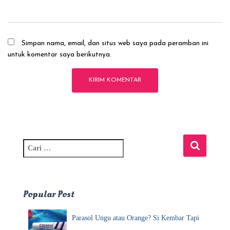
Simpan nama, email, dan situs web saya pada peramban ini
untuk komentar saya berikutnya.
C
a
r
i
u
Popular Post
n
t
Parasol Ungu atau Orange? Si Kembar Tapi
u